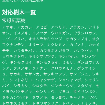
対応樹木一覧
常緑広葉樹
アオキ、アカガシ、アセビ、アベリア、アラカシ、アリド
オシ、イスノキ、イヌツゲ、ウバメガシ、ウラジロガシ、
エゾユズリハ、オオムラサキツツジ、オガタマノキ、オタ
フクナンテン、オリーブ、カクレミノ、カゴノキ、カナメ
モチ、カラタチバナ、カラタネオガタマ、カンツバキ、キ
ョウチクトウ、キリシマツツジ、ギンバイカ、キンメツ
ゲ、キンモクセイ、ギンモクセイ、ミモザ、ギンヨウアカ
シア、クスノキ、クチナシ、クロガネモチ、ゲッケイジ
ュ、サカキ、サザンカ、サツキツツジ、サンゴジュ、シキ
ミ、シマトネリコ、シャクナゲ、シャシャンポ、シャリン
バイ、シラカシ、シロダモ、ジンチョウゲ、スダジイ、セ
イヨウバクチノキ、センリョウ、ソヨゴ、タイサンボク、
タチカンツバキ、タブノキ、タラヨウ、チャノキ、ツゲ、
トウネズミモチ、トキワマンサク、トベラ、ナナミノキ、