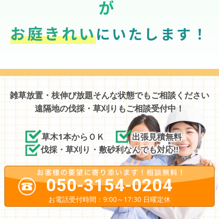
が
お庭きれい
にいたします！
雑草放置・枝伸び放題そんな状態でもご相談ください
遠隔地の伐採・草刈りもご相談受付中！
草木1本からＯＫ
出張見積無料
伐採・草刈り・敷砂利なんでも対応!!
050-3154-0204
お電話受付時間：9:00～17:30 日曜定休