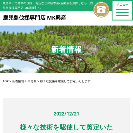
鹿児島市で庭木の伐採・剪定などの植木屋/造園屋をお探しなら【鹿
メニュー
児島伐採専門店 MK興産】へ
toggle
naviga
鹿児島伐採専門店 MK興産
新着情報
TOP
>
新着情報
>
未分類
>
様々な技術を駆使して剪定いたします
2022/12/21
様々な技術を駆使して剪定いた