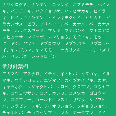
ナワシログミ、ナンテン、ニッケイ、ネズミモチ、ハイノ
キ、バクチノキ、ハクチョウゲ、ハマヒサカキ、ヒイラ
ギ、ヒイラギナンテン、ヒイラギモクセイ、ヒサカキ、ピ
ラカンサス、ビワ、プリペット、ベニカナメ、ベニカナメ
モチ、ボックスウッド、マサキ、マテバシイ、マホニアコ
ンヒューサ、マメツゲ、マンリョウ、モチノキ、モッコ
ク、ヤシ、ヤツデ、ヤブコウジ、ヤブツバキ、ヤブニッケ
イ、ヤマグルマ、ヤマモモ、ユーカリノキ、ユズ、ユズリ
ハ、リンボク、レッドロビン
常緑針葉樹
アカマツ、アスナロ、イチイ、イトヒバ、イヌガヤ、イヌ
マキ、ウラジロモミ、エゾマツ、カイヅカイブキ、カヤ、
キャラボク、クジャクヒバ、クロベ、クロマツ、コウヤマ
キ、コウヨウザン、コノテガシワ、コメツガ、ゴヨウマ
ツ、コニファー、ゴールドクレスト、サワラ、シノブヒ
バ、シラビソ、スギ、ダイオウショウ、タギョウショウ、
チャボヒバ、チョウセンマキ、ツガ、テーダマツ、ドイ、