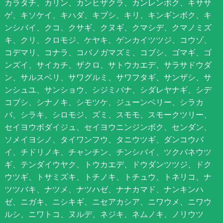
カラタチ、カリン、カンヒザクラ、カンレンボク、キササ
ゲ、キソケイ、キハダ、キブシ、キリ、キンギンボク、キ
ンシバイ、クコ、クサギ、クヌギ、クマシデ、クマノミズ
キ、クリ、クロモジ、ケヤキ、ゲンカイツツジ、コウゾ、
コデマリ、コナラ、コバノガマズミ、コブシ、ゴマギ、ゴ
ンズイ、サイカチ、ザクロ、サトウカエデ、サラサドウダ
ン、サルスベリ、サワグルミ、サワフタギ、サンザシ、サ
ンシュユ、サンショウ、シジミバナ、シダレヤナギ、シデ
コブシ、シナノキ、シモツケ、ジューンベリー、シラカ
バ、シラキ、シロモジ、ズミ、スモモ、スモークツリー、
セイヨウボダイジュ、セイヨウニンジンボク、センダン、
ソメイヨシノ、タイワンフウ、タニウツギ、ダンコウバ
イ、チドリノキ、チャンチン、チンシバイ、ツクバネウツ
ギ、テンダイウヤク、トウカエデ、ドウダンツツジ、ドク
ウツギ、トサミズキ、トチノキ、トチュウ、トネリコ、ナ
ツツバキ、ナツメ、ナツハゼ、ナナカマド、ナンキンハ
ゼ、ニガキ、ニシキギ、ニセアカシア、ニワウメ、ニワウ
ルシ、ニワトコ、ヌルデ、ネジキ、ネムノキ、ノリウツ