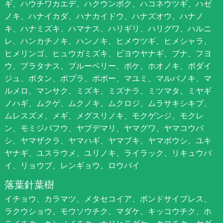
ギ、ハウチワカエデ、ハクウンボク、ハコネウツギ、ハゼ
ノキ、ハナイカダ、ハナカイドウ、ハナズオウ、ハナノ
キ、ハナミズキ、ハマナス、ハリギリ、ハリグワ、ハルニ
レ、ハンカチノキ、ハンノキ、ヒメウツギ、ヒメシャラ、
ヒメリンゴ、ヒュウガミズキ、ビヨウヤナギ、ブナ、フヨ
ウ、プラタナス、ブルーベリー、ボケ、ホオノキ、ボダイ
ジュ、ボタン、ポプラ、ポポー、マユミ、マルバノキ、マ
ルメロ、マンサク、ミズキ、ミズナラ、ミツマタ、ミヤギ
ノハギ、ムクゲ、ムクノキ、ムクロジ、ムラサキシキブ、
ムレスズメ、メギ、メグスリノキ、モクゲンジ、モクレ
ン、モミジバフウ、ヤブデマリ、ヤマグワ、ヤマコウバ
シ、ヤマザクラ、ヤマハギ、ヤマブキ、ヤマボウシ、ユキ
ヤナギ、ユスラウメ、ユリノキ、ライラック、リキュウバ
イ、リョウブ、レンギョウ、ロウバイ
落葉針葉樹
イチョウ、カラマツ、メタセコイア、ポンドサイプレス、
ラクウショウ、モウソウチク、マダケ、キッコウチク、ホ