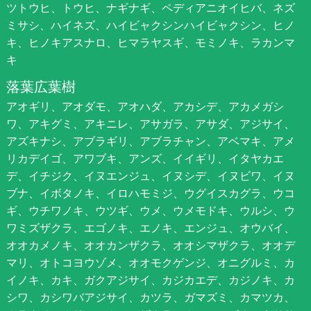
ツトウヒ、トウヒ、ナギナギ、ペディアニオイヒバ、ネズ
ミサシ、ハイネズ、ハイビャクシンハイビャクシン、ヒノ
キ、ヒノキアスナロ、ヒマラヤスギ、モミノキ、ラカンマ
キ
落葉広葉樹
アオギリ、アオダモ、アオハダ、アカシデ、アカメガシ
ワ、アキグミ、アキニレ、アサガラ、アサダ、アジサイ、
アズキナシ、アブラギリ、アブラチャン、アベマキ、アメ
リカデイゴ、アワブキ、アンズ、イイギリ、イタヤカエ
デ、イチジク、イヌエンジュ、イヌシデ、イヌビワ、イヌ
ブナ、イボタノキ、イロハモミジ、ウグイスカグラ、ウコ
ギ、ウチワノキ、ウツギ、ウメ、ウメモドキ、ウルシ、ウ
ワミズザクラ、エゴノキ、エノキ、エンジュ、オウバイ、
オオカメノキ、オオカンザクラ、オオシマザクラ、オオデ
マリ、オトコヨウゾメ、オオモクゲンジ、オニグルミ、カ
イノキ、カキ、ガクアジサイ、カジカエデ、カジノキ、カ
シワ、カシワバアジサイ、カツラ、ガマズミ、カマツカ、