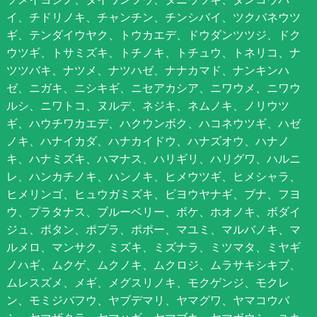
イ、チドリノキ、チャンチン、チンシバイ、ツクバネウツ
ギ、テンダイウヤク、トウカエデ、ドウダンツツジ、ドク
ウツギ、トサミズキ、トチノキ、トチュウ、トネリコ、ナ
ツツバキ、ナツメ、ナツハゼ、ナナカマド、ナンキンハ
ゼ、ニガキ、ニシキギ、ニセアカシア、ニワウメ、ニワウ
ルシ、ニワトコ、ヌルデ、ネジキ、ネムノキ、ノリウツ
ギ、ハウチワカエデ、ハクウンボク、ハコネウツギ、ハゼ
ノキ、ハナイカダ、ハナカイドウ、ハナズオウ、ハナノ
キ、ハナミズキ、ハマナス、ハリギリ、ハリグワ、ハルニ
レ、ハンカチノキ、ハンノキ、ヒメウツギ、ヒメシャラ、
ヒメリンゴ、ヒュウガミズキ、ビヨウヤナギ、ブナ、フヨ
ウ、プラタナス、ブルーベリー、ボケ、ホオノキ、ボダイ
ジュ、ボタン、ポプラ、ポポー、マユミ、マルバノキ、マ
ルメロ、マンサク、ミズキ、ミズナラ、ミツマタ、ミヤギ
ノハギ、ムクゲ、ムクノキ、ムクロジ、ムラサキシキブ、
ムレスズメ、メギ、メグスリノキ、モクゲンジ、モクレ
ン、モミジバフウ、ヤブデマリ、ヤマグワ、ヤマコウバ