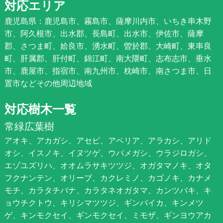
対応エリア
鹿児島県：鹿児島市、霧島市、薩摩川内市、いちき串木野
市、阿久根市、出水郡、長島町、出水市、伊佐市、薩摩
郡、さつま町、姶良市、湧水町、曽於郡、大崎町、東串良
町、肝属郡、肝付町、錦江町、南大隈町、志布志市、垂水
市、鹿屋市、指宿市、南九州市、枕崎市、南さつま市、日
置市などその他周辺地域
対応樹木一覧
常緑広葉樹
アオキ、アカガシ、アセビ、アベリア、アラカシ、アリド
オシ、イスノキ、イヌツゲ、ウバメガシ、ウラジロガシ、
エゾユズリハ、オオムラサキツツジ、オガタマノキ、オタ
フクナンテン、オリーブ、カクレミノ、カゴノキ、カナメ
モチ、カラタチバナ、カラタネオガタマ、カンツバキ、キ
ョウチクトウ、キリシマツツジ、ギンバイカ、キンメツ
ゲ、キンモクセイ、ギンモクセイ、ミモザ、ギンヨウアカ