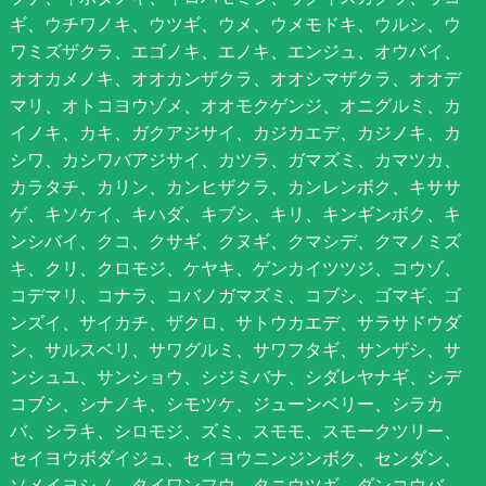
ギ、ウチワノキ、ウツギ、ウメ、ウメモドキ、ウルシ、ウ
ワミズザクラ、エゴノキ、エノキ、エンジュ、オウバイ、
オオカメノキ、オオカンザクラ、オオシマザクラ、オオデ
マリ、オトコヨウゾメ、オオモクゲンジ、オニグルミ、カ
イノキ、カキ、ガクアジサイ、カジカエデ、カジノキ、カ
シワ、カシワバアジサイ、カツラ、ガマズミ、カマツカ、
カラタチ、カリン、カンヒザクラ、カンレンボク、キササ
ゲ、キソケイ、キハダ、キブシ、キリ、キンギンボク、キ
ンシバイ、クコ、クサギ、クヌギ、クマシデ、クマノミズ
キ、クリ、クロモジ、ケヤキ、ゲンカイツツジ、コウゾ、
コデマリ、コナラ、コバノガマズミ、コブシ、ゴマギ、ゴ
ンズイ、サイカチ、ザクロ、サトウカエデ、サラサドウダ
ン、サルスベリ、サワグルミ、サワフタギ、サンザシ、サ
ンシュユ、サンショウ、シジミバナ、シダレヤナギ、シデ
コブシ、シナノキ、シモツケ、ジューンベリー、シラカ
バ、シラキ、シロモジ、ズミ、スモモ、スモークツリー、
セイヨウボダイジュ、セイヨウニンジンボク、センダン、
ソメイヨシノ、タイワンフウ、タニウツギ、ダンコウバ