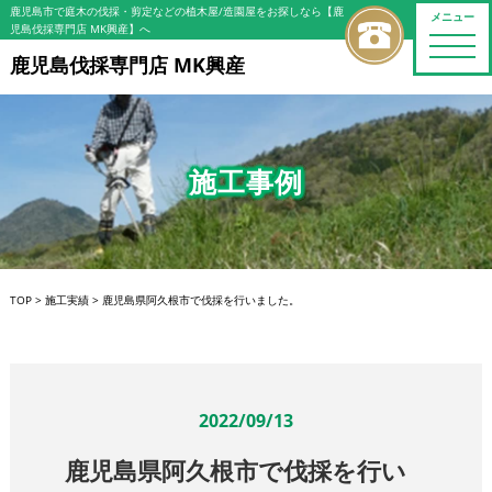
鹿児島市で庭木の伐採・剪定などの植木屋/造園屋をお探しなら【鹿
メニュー
児島伐採専門店 MK興産】へ
toggle
naviga
鹿児島伐採専門店 MK興産
施工事例
TOP
>
施工実績
>
鹿児島県阿久根市で伐採を行いました。
2022/09/13
鹿児島県阿久根市で伐採を行い