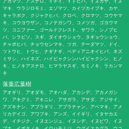
アカマツ、アスナロ、イチイ、イトヒバ、イヌガヤ、イヌ
マキ、ウラジロモミ、エゾマツ、カイヅカイブキ、カヤ、
キャラボク、クジャクヒバ、クロベ、クロマツ、コウヤマ
キ、コウヨウザン、コノテガシワ、コメツガ、ゴヨウマ
ツ、コニファー、ゴールドクレスト、サワラ、シノブヒ
バ、シラビソ、スギ、ダイオウショウ、タギョウショウ、
チャボヒバ、チョウセンマキ、ツガ、テーダマツ、ドイ、
ツトウヒ、トウヒ、ナギナギ、ペディアニオイヒバ、ネズ
ミサシ、ハイネズ、ハイビャクシンハイビャクシン、ヒノ
キ、ヒノキアスナロ、ヒマラヤスギ、モミノキ、ラカンマ
キ
落葉広葉樹
アオギリ、アオダモ、アオハダ、アカシデ、アカメガシ
ワ、アキグミ、アキニレ、アサガラ、アサダ、アジサイ、
アズキナシ、アブラギリ、アブラチャン、アベマキ、アメ
リカデイゴ、アワブキ、アンズ、イイギリ、イタヤカエ
デ、イチジク、イヌエンジュ、イヌシデ、イヌビワ、イヌ
ブナ、イボタノキ、イロハモミジ、ウグイスカグラ、ウコ