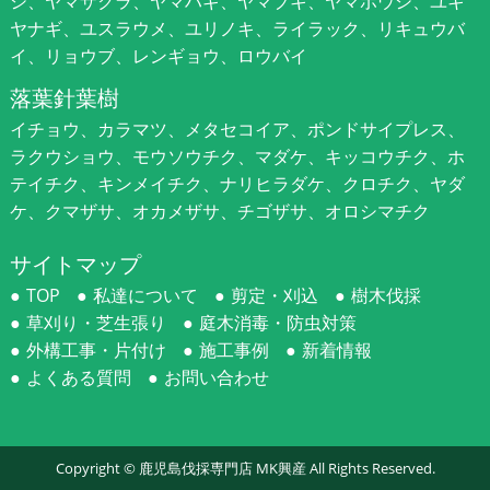
シ、ヤマザクラ、ヤマハギ、ヤマブキ、ヤマボウシ、ユキ
ヤナギ、ユスラウメ、ユリノキ、ライラック、リキュウバ
イ、リョウブ、レンギョウ、ロウバイ
落葉針葉樹
イチョウ、カラマツ、メタセコイア、ポンドサイプレス、
ラクウショウ、モウソウチク、マダケ、キッコウチク、ホ
テイチク、キンメイチク、ナリヒラダケ、クロチク、ヤダ
ケ、クマザサ、オカメザサ、チゴザサ、オロシマチク
サイトマップ
TOP
私達について
剪定・刈込
樹木伐採
草刈り・芝生張り
庭木消毒・防虫対策
外構工事・片付け
施工事例
新着情報
よくある質問
お問い合わせ
Copyright ©
鹿児島伐採専門店 MK興産
All Rights Reserved.