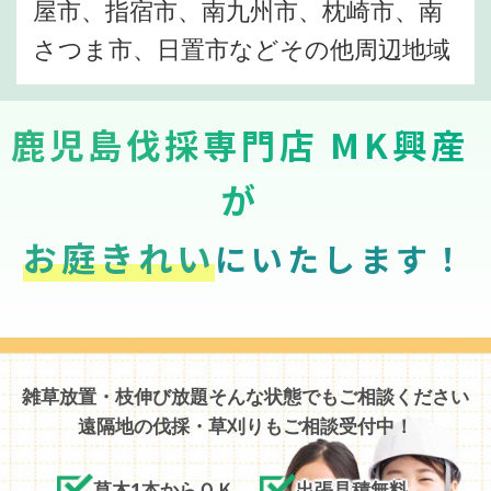
屋市、指宿市、南九州市、枕崎市、南
さつま市、日置市などその他周辺地域
鹿児島伐採専門店 MK興産
が
お庭きれい
にいたします！
雑草放置・枝伸び放題そんな状態でもご相談ください
遠隔地の伐採・草刈りもご相談受付中！
草木1本からＯＫ
出張見積無料