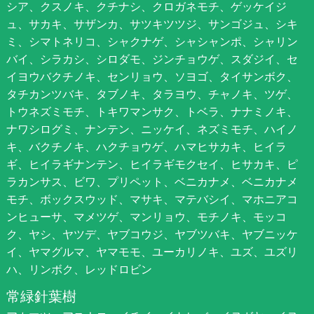
シア、クスノキ、クチナシ、クロガネモチ、ゲッケイジ
ュ、サカキ、サザンカ、サツキツツジ、サンゴジュ、シキ
ミ、シマトネリコ、シャクナゲ、シャシャンポ、シャリン
バイ、シラカシ、シロダモ、ジンチョウゲ、スダジイ、セ
イヨウバクチノキ、センリョウ、ソヨゴ、タイサンボク、
タチカンツバキ、タブノキ、タラヨウ、チャノキ、ツゲ、
トウネズミモチ、トキワマンサク、トベラ、ナナミノキ、
ナワシログミ、ナンテン、ニッケイ、ネズミモチ、ハイノ
キ、バクチノキ、ハクチョウゲ、ハマヒサカキ、ヒイラ
ギ、ヒイラギナンテン、ヒイラギモクセイ、ヒサカキ、ピ
ラカンサス、ビワ、プリペット、ベニカナメ、ベニカナメ
モチ、ボックスウッド、マサキ、マテバシイ、マホニアコ
ンヒューサ、マメツゲ、マンリョウ、モチノキ、モッコ
ク、ヤシ、ヤツデ、ヤブコウジ、ヤブツバキ、ヤブニッケ
イ、ヤマグルマ、ヤマモモ、ユーカリノキ、ユズ、ユズリ
ハ、リンボク、レッドロビン
常緑針葉樹