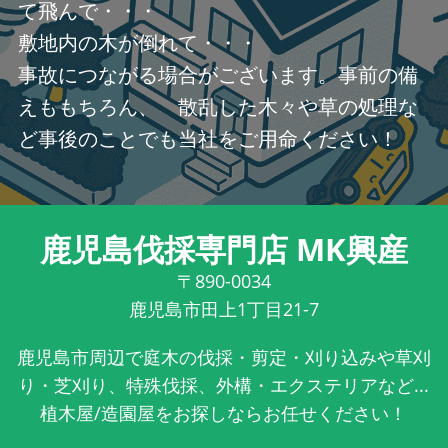
て飛んで・・・
敷地内の木が倒れて・・・
事故につながる場合がございます。事前の備
えももちろん、 散乱した木々や草の処理な
ど事後のことでも当社をご用命ください！
鹿児島伐採専門店 MK興産
〒890-0034
鹿児島市田上1丁目21-7
鹿児島市周辺で庭木の伐採・剪定・刈り込みや草刈
り・芝刈り、特殊伐採、外構・エクステリアなど...
植木屋/造園屋をお探しならお任せください！