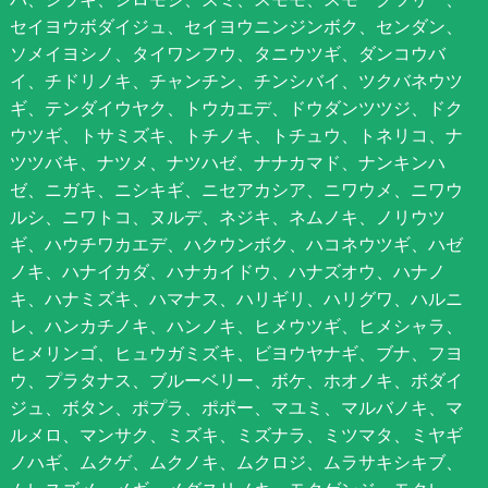
セイヨウボダイジュ、セイヨウニンジンボク、センダン、
ソメイヨシノ、タイワンフウ、タニウツギ、ダンコウバ
イ、チドリノキ、チャンチン、チンシバイ、ツクバネウツ
ギ、テンダイウヤク、トウカエデ、ドウダンツツジ、ドク
ウツギ、トサミズキ、トチノキ、トチュウ、トネリコ、ナ
ツツバキ、ナツメ、ナツハゼ、ナナカマド、ナンキンハ
ゼ、ニガキ、ニシキギ、ニセアカシア、ニワウメ、ニワウ
ルシ、ニワトコ、ヌルデ、ネジキ、ネムノキ、ノリウツ
ギ、ハウチワカエデ、ハクウンボク、ハコネウツギ、ハゼ
ノキ、ハナイカダ、ハナカイドウ、ハナズオウ、ハナノ
キ、ハナミズキ、ハマナス、ハリギリ、ハリグワ、ハルニ
レ、ハンカチノキ、ハンノキ、ヒメウツギ、ヒメシャラ、
ヒメリンゴ、ヒュウガミズキ、ビヨウヤナギ、ブナ、フヨ
ウ、プラタナス、ブルーベリー、ボケ、ホオノキ、ボダイ
ジュ、ボタン、ポプラ、ポポー、マユミ、マルバノキ、マ
ルメロ、マンサク、ミズキ、ミズナラ、ミツマタ、ミヤギ
ノハギ、ムクゲ、ムクノキ、ムクロジ、ムラサキシキブ、