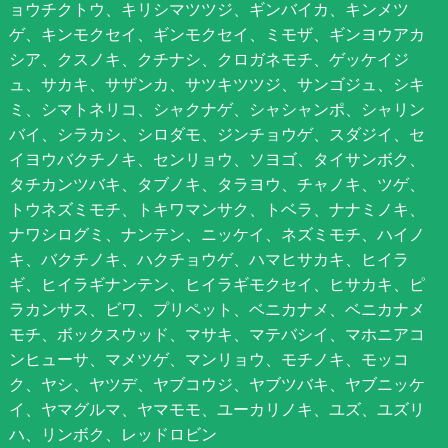
ョウチクトウ、キリシマツツジ、ギンバイカ、キンメツ
ゲ、キンモクセイ、ギンモクセイ、ミモザ、ギンヨウアカ
シア、クスノキ、クチナシ、クロガネモチ、ゲッケイジ
ュ、サカキ、サザンカ、サツキツツジ、サンゴジュ、シキ
ミ、シマトネリコ、シャクナゲ、シャシャンポ、シャリン
バイ、シラカシ、シロダモ、ジンチョウゲ、スダジイ、セ
イヨウバクチノキ、センリョウ、ソヨゴ、タイサンボク、
タチカンツバキ、タブノキ、タラヨウ、チャノキ、ツゲ、
トウネズミモチ、トキワマンサク、トベラ、ナナミノキ、
ナワシログミ、ナンテン、ニッケイ、ネズミモチ、ハイノ
キ、バクチノキ、ハクチョウゲ、ハマヒサカキ、ヒイラ
ギ、ヒイラギナンテン、ヒイラギモクセイ、ヒサカキ、ピ
ラカンサス、ビワ、プリペット、ベニカナメ、ベニカナメ
モチ、ボックスウッド、マサキ、マテバシイ、マホニアコ
ンヒューサ、マメツゲ、マンリョウ、モチノキ、モッコ
ク、ヤシ、ヤツデ、ヤブコウジ、ヤブツバキ、ヤブニッケ
イ、ヤマグルマ、ヤマモモ、ユーカリノキ、ユズ、ユズリ
ハ、リンボク、レッドロビン