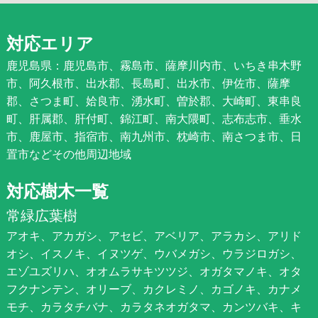
対応エリア
鹿児島県：鹿児島市、霧島市、薩摩川内市、いちき串木野
市、阿久根市、出水郡、長島町、出水市、伊佐市、薩摩
郡、さつま町、姶良市、湧水町、曽於郡、大崎町、東串良
町、肝属郡、肝付町、錦江町、南大隈町、志布志市、垂水
市、鹿屋市、指宿市、南九州市、枕崎市、南さつま市、日
置市などその他周辺地域
対応樹木一覧
常緑広葉樹
アオキ、アカガシ、アセビ、アベリア、アラカシ、アリド
オシ、イスノキ、イヌツゲ、ウバメガシ、ウラジロガシ、
エゾユズリハ、オオムラサキツツジ、オガタマノキ、オタ
フクナンテン、オリーブ、カクレミノ、カゴノキ、カナメ
モチ、カラタチバナ、カラタネオガタマ、カンツバキ、キ