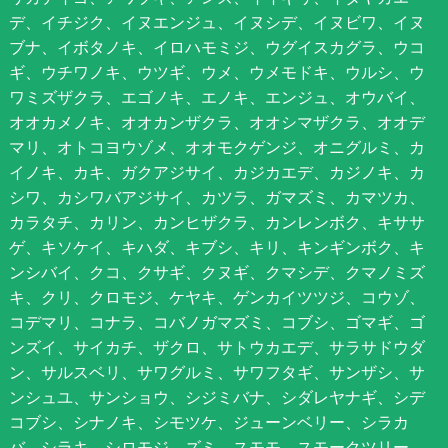
デ、イチジク、イヌエンジュ、イヌシデ、イヌビワ、イヌ
ブナ、イボタノキ、イロハモミジ、ウグイスカグラ、ウコ
ギ、ウチワノキ、ウツギ、ウメ、ウメモドキ、ウルシ、ウ
ワミズザクラ、エゴノキ、エノキ、エンジュ、オウバイ、
オオカメノキ、オオカンザクラ、オオシマザクラ、オオデ
マリ、オトコヨウゾメ、オオモクゲンジ、オニグルミ、カ
イノキ、カキ、ガクアジサイ、カジカエデ、カジノキ、カ
シワ、カシワバアジサイ、カツラ、ガマズミ、カマツカ、
カラタチ、カリン、カンヒザクラ、カンレンボク、キササ
ゲ、キソケイ、キハダ、キブシ、キリ、キンギンボク、キ
ンシバイ、クコ、クサギ、クヌギ、クマシデ、クマノミズ
キ、クリ、クロモジ、ケヤキ、ゲンカイツツジ、コウゾ、
コデマリ、コナラ、コバノガマズミ、コブシ、ゴマギ、ゴ
ンズイ、サイカチ、ザクロ、サトウカエデ、サラサドウダ
ン、サルスベリ、サワグルミ、サワフタギ、サンザシ、サ
ンシュユ、サンショウ、シジミバナ、シダレヤナギ、シデ
コブシ、シナノキ、シモツケ、ジューンベリー、シラカ
バ、シラキ、シロモジ、ズミ、スモモ、スモークツリー、