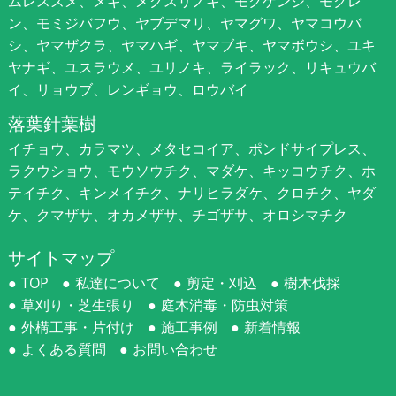
ムレスズメ、メギ、メグスリノキ、モクゲンジ、モクレ
ン、モミジバフウ、ヤブデマリ、ヤマグワ、ヤマコウバ
シ、ヤマザクラ、ヤマハギ、ヤマブキ、ヤマボウシ、ユキ
ヤナギ、ユスラウメ、ユリノキ、ライラック、リキュウバ
イ、リョウブ、レンギョウ、ロウバイ
落葉針葉樹
イチョウ、カラマツ、メタセコイア、ポンドサイプレス、
ラクウショウ、モウソウチク、マダケ、キッコウチク、ホ
テイチク、キンメイチク、ナリヒラダケ、クロチク、ヤダ
ケ、クマザサ、オカメザサ、チゴザサ、オロシマチク
サイトマップ
TOP
私達について
剪定・刈込
樹木伐採
草刈り・芝生張り
庭木消毒・防虫対策
外構工事・片付け
施工事例
新着情報
よくある質問
お問い合わせ