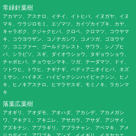
常緑針葉樹
アカマツ、アスナロ、イチイ、イトヒバ、イヌガヤ、イヌ
マキ、ウラジロモミ、エゾマツ、カイヅカイブキ、カヤ、
キャラボク、クジャクヒバ、クロベ、クロマツ、コウヤマ
キ、コウヨウザン、コノテガシワ、コメツガ、ゴヨウマ
ツ、コニファー、ゴールドクレスト、サワラ、シノブヒ
バ、シラビソ、スギ、ダイオウショウ、タギョウショウ、
チャボヒバ、チョウセンマキ、ツガ、テーダマツ、ドイ、
ツトウヒ、トウヒ、ナギナギ、ペディアニオイヒバ、ネズ
ミサシ、ハイネズ、ハイビャクシンハイビャクシン、ヒノ
キ、ヒノキアスナロ、ヒマラヤスギ、モミノキ、ラカンマ
キ
落葉広葉樹
アオギリ、アオダモ、アオハダ、アカシデ、アカメガシ
ワ、アキグミ、アキニレ、アサガラ、アサダ、アジサイ、
アズキナシ、アブラギリ、アブラチャン、アベマキ、アメ
リカデイゴ、アワブキ、アンズ、イイギリ、イタヤカエ