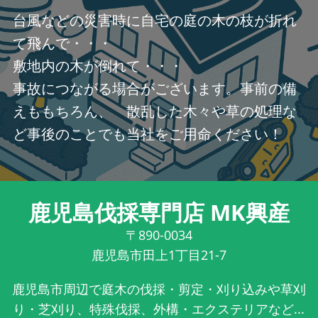
台風などの災害時に自宅の庭の木の枝が折れ
て飛んで・・・
敷地内の木が倒れて・・・
事故につながる場合がございます。事前の備
えももちろん、 散乱した木々や草の処理な
ど事後のことでも当社をご用命ください！
鹿児島伐採専門店 MK興産
〒890-0034
鹿児島市田上1丁目21-7
鹿児島市周辺で庭木の伐採・剪定・刈り込みや草刈
り・芝刈り、特殊伐採、外構・エクステリアなど...