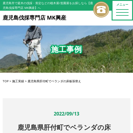
鹿児島市で庭木の伐採・剪定などの植木屋/造園屋をお探しなら【鹿
メニュー
児島伐採専門店 MK興産】へ
toggle
naviga
鹿児島伐採専門店 MK興産
施工事例
TOP
>
施工実績
>
鹿児島県肝付町でベランダの床板張替え
2022/09/13
鹿児島県肝付町でベランダの床