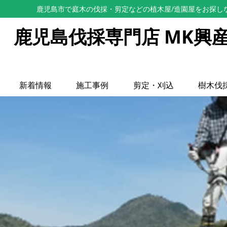
鹿児島市で庭木の伐採・剪定などの植木屋/造園屋をお探し
鹿児島伐採専門店 MK興
新着情報
施工事例
剪定・刈込
樹木伐