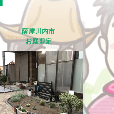
薩摩川内市
お庭剪定