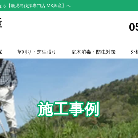
なら【鹿児島伐採専門店 MK興産】へ
産
0
採
草刈り・芝生張り
庭木消毒・防虫対策
外
施工事例