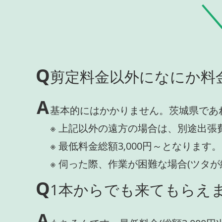
Q
剪定料金以外になにか料
A
基本的にはかかりません。茨城県であ
※ 上記以外の遠方の場合は、別途出張
※ 最低料金総額3,000円～となります。
※ 伺った際、作業が困難な場合(ツタ
Q
1本からでも来てもらえま
A