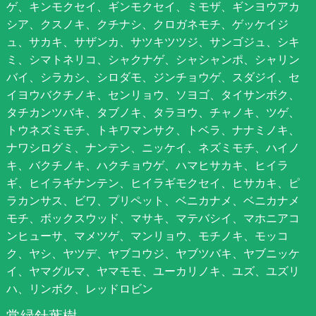
ゲ、キンモクセイ、ギンモクセイ、ミモザ、ギンヨウアカ
シア、クスノキ、クチナシ、クロガネモチ、ゲッケイジ
ュ、サカキ、サザンカ、サツキツツジ、サンゴジュ、シキ
ミ、シマトネリコ、シャクナゲ、シャシャンポ、シャリン
バイ、シラカシ、シロダモ、ジンチョウゲ、スダジイ、セ
イヨウバクチノキ、センリョウ、ソヨゴ、タイサンボク、
タチカンツバキ、タブノキ、タラヨウ、チャノキ、ツゲ、
トウネズミモチ、トキワマンサク、トベラ、ナナミノキ、
ナワシログミ、ナンテン、ニッケイ、ネズミモチ、ハイノ
キ、バクチノキ、ハクチョウゲ、ハマヒサカキ、ヒイラ
ギ、ヒイラギナンテン、ヒイラギモクセイ、ヒサカキ、ピ
ラカンサス、ビワ、プリペット、ベニカナメ、ベニカナメ
モチ、ボックスウッド、マサキ、マテバシイ、マホニアコ
ンヒューサ、マメツゲ、マンリョウ、モチノキ、モッコ
ク、ヤシ、ヤツデ、ヤブコウジ、ヤブツバキ、ヤブニッケ
イ、ヤマグルマ、ヤマモモ、ユーカリノキ、ユズ、ユズリ
ハ、リンボク、レッドロビン
常緑針葉樹