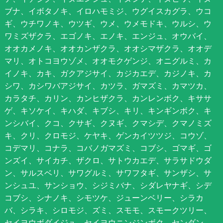
ブナ、イボタノキ、イロハモミジ、ウグイスカグラ、ウコ
ギ、ウチワノキ、ウツギ、ウメ、ウメモドキ、ウルシ、ウ
ワミズザクラ、エゴノキ、エノキ、エンジュ、オウバイ、
オオカメノキ、オオカンザクラ、オオシマザクラ、オオデ
マリ、オトコヨウゾメ、オオモクゲンジ、オニグルミ、カ
イノキ、カキ、ガクアジサイ、カジカエデ、カジノキ、カ
シワ、カシワバアジサイ、カツラ、ガマズミ、カマツカ、
カラタチ、カリン、カンヒザクラ、カンレンボク、キササ
ゲ、キソケイ、キハダ、キブシ、キリ、キンギンボク、キ
ンシバイ、クコ、クサギ、クヌギ、クマシデ、クマノミズ
キ、クリ、クロモジ、ケヤキ、ゲンカイツツジ、コウゾ、
コデマリ、コナラ、コバノガマズミ、コブシ、ゴマギ、ゴ
ンズイ、サイカチ、ザクロ、サトウカエデ、サラサドウダ
ン、サルスベリ、サワグルミ、サワフタギ、サンザシ、サ
ンシュユ、サンショウ、シジミバナ、シダレヤナギ、シデ
コブシ、シナノキ、シモツケ、ジューンベリー、シラカ
バ、シラキ、シロモジ、ズミ、スモモ、スモークツリー、
セイヨウボダイジュ、セイヨウニンジンボク、センダン、