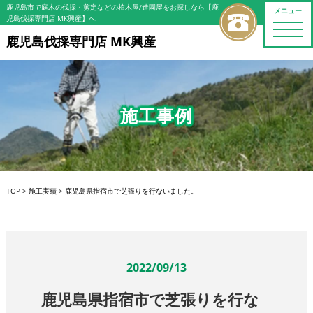
鹿児島市で庭木の伐採・剪定などの植木屋/造園屋をお探しなら【鹿
メニュー
児島伐採専門店 MK興産】へ
toggle
naviga
鹿児島伐採専門店 MK興産
施工事例
TOP
>
施工実績
>
鹿児島県指宿市で芝張りを行ないました。
2022/09/13
鹿児島県指宿市で芝張りを行な