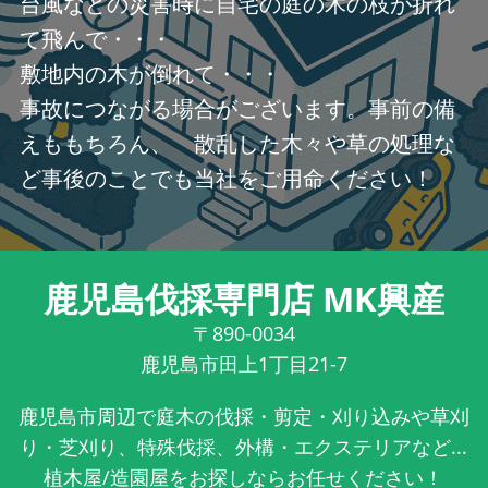
台風などの災害時に自宅の庭の木の枝が折れ
て飛んで・・・
敷地内の木が倒れて・・・
事故につながる場合がございます。事前の備
えももちろん、 散乱した木々や草の処理な
ど事後のことでも当社をご用命ください！
鹿児島伐採専門店 MK興産
〒890-0034
鹿児島市田上1丁目21-7
鹿児島市周辺で庭木の伐採・剪定・刈り込みや草刈
り・芝刈り、特殊伐採、外構・エクステリアなど...
植木屋/造園屋をお探しならお任せください！