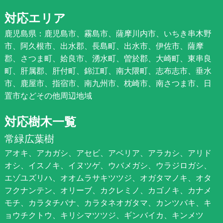
対応エリア
鹿児島県：鹿児島市、霧島市、薩摩川内市、いちき串木野
市、阿久根市、出水郡、長島町、出水市、伊佐市、薩摩
郡、さつま町、姶良市、湧水町、曽於郡、大崎町、東串良
町、肝属郡、肝付町、錦江町、南大隈町、志布志市、垂水
市、鹿屋市、指宿市、南九州市、枕崎市、南さつま市、日
置市などその他周辺地域
対応樹木一覧
常緑広葉樹
アオキ、アカガシ、アセビ、アベリア、アラカシ、アリド
オシ、イスノキ、イヌツゲ、ウバメガシ、ウラジロガシ、
エゾユズリハ、オオムラサキツツジ、オガタマノキ、オタ
フクナンテン、オリーブ、カクレミノ、カゴノキ、カナメ
モチ、カラタチバナ、カラタネオガタマ、カンツバキ、キ
ョウチクトウ、キリシマツツジ、ギンバイカ、キンメツ