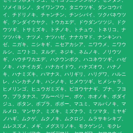
ソメイヨシノ、タイワンフウ、タニウツギ、ダンコウバ
イ、チドリノキ、チャンチン、チンシバイ、ツクバネウツ
ギ、テンダイウヤク、トウカエデ、ドウダンツツジ、ドク
ウツギ、トサミズキ、トチノキ、トチュウ、トネリコ、ナ
ツツバキ、ナツメ、ナツハゼ、ナナカマド、ナンキンハ
ゼ、ニガキ、ニシキギ、ニセアカシア、ニワウメ、ニワウ
ルシ、ニワトコ、ヌルデ、ネジキ、ネムノキ、ノリウツ
ギ、ハウチワカエデ、ハクウンボク、ハコネウツギ、ハゼ
ノキ、ハナイカダ、ハナカイドウ、ハナズオウ、ハナノ
キ、ハナミズキ、ハマナス、ハリギリ、ハリグワ、ハルニ
レ、ハンカチノキ、ハンノキ、ヒメウツギ、ヒメシャラ、
ヒメリンゴ、ヒュウガミズキ、ビヨウヤナギ、ブナ、フヨ
ウ、プラタナス、ブルーベリー、ボケ、ホオノキ、ボダイ
ジュ、ボタン、ポプラ、ポポー、マユミ、マルバノキ、マ
ルメロ、マンサク、ミズキ、ミズナラ、ミツマタ、ミヤギ
ノハギ、ムクゲ、ムクノキ、ムクロジ、ムラサキシキブ、
ムレスズメ、メギ、メグスリノキ、モクゲンジ、モクレ