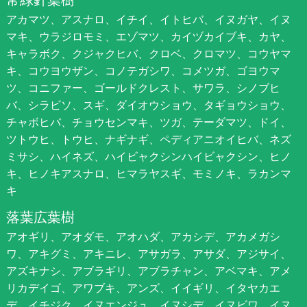
アカマツ、アスナロ、イチイ、イトヒバ、イヌガヤ、イヌ
マキ、ウラジロモミ、エゾマツ、カイヅカイブキ、カヤ、
キャラボク、クジャクヒバ、クロベ、クロマツ、コウヤマ
キ、コウヨウザン、コノテガシワ、コメツガ、ゴヨウマ
ツ、コニファー、ゴールドクレスト、サワラ、シノブヒ
バ、シラビソ、スギ、ダイオウショウ、タギョウショウ、
チャボヒバ、チョウセンマキ、ツガ、テーダマツ、ドイ、
ツトウヒ、トウヒ、ナギナギ、ペディアニオイヒバ、ネズ
ミサシ、ハイネズ、ハイビャクシンハイビャクシン、ヒノ
キ、ヒノキアスナロ、ヒマラヤスギ、モミノキ、ラカンマ
キ
落葉広葉樹
アオギリ、アオダモ、アオハダ、アカシデ、アカメガシ
ワ、アキグミ、アキニレ、アサガラ、アサダ、アジサイ、
アズキナシ、アブラギリ、アブラチャン、アベマキ、アメ
リカデイゴ、アワブキ、アンズ、イイギリ、イタヤカエ
デ、イチジク、イヌエンジュ、イヌシデ、イヌビワ、イヌ