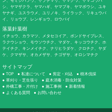
ン、モミジバフウ、ヤブデマリ、ヤマグワ、ヤマコウバ
シ、ヤマザクラ、ヤマハギ、ヤマブキ、ヤマボウシ、ユキ
ヤナギ、ユスラウメ、ユリノキ、ライラック、リキュウバ
イ、リョウブ、レンギョウ、ロウバイ
落葉針葉樹
イチョウ、カラマツ、メタセコイア、ポンドサイプレス、
ラクウショウ、モウソウチク、マダケ、キッコウチク、ホ
テイチク、キンメイチク、ナリヒラダケ、クロチク、ヤダ
ケ、クマザサ、オカメザサ、チゴザサ、オロシマチク
サイトマップ
TOP
私達について
剪定・刈込
樹木伐採
草刈り・芝生張り
庭木消毒・防虫対策
外構工事・片付け
施工事例
新着情報
よくある質問
お問い合わせ