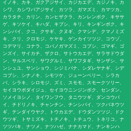
イノキ、カキ、ガクアジサイ、カジカエデ、カジノキ、カ
シワ、カシワバアジサイ、カツラ、ガマズミ、カマツカ、
カラタチ、カリン、カンヒザクラ、カンレンボク、キササ
ゲ、キソケイ、キハダ、キブシ、キリ、キンギンボク、キ
ンシバイ、クコ、クサギ、クヌギ、クマシデ、クマノミズ
キ、クリ、クロモジ、ケヤキ、ゲンカイツツジ、コウゾ、
コデマリ、コナラ、コバノガマズミ、コブシ、ゴマギ、ゴ
ンズイ、サイカチ、ザクロ、サトウカエデ、サラサドウダ
ン、サルスベリ、サワグルミ、サワフタギ、サンザシ、サ
ンシュユ、サンショウ、シジミバナ、シダレヤナギ、シデ
コブシ、シナノキ、シモツケ、ジューンベリー、シラカ
バ、シラキ、シロモジ、ズミ、スモモ、スモークツリー、
セイヨウボダイジュ、セイヨウニンジンボク、センダン、
ソメイヨシノ、タイワンフウ、タニウツギ、ダンコウバ
イ、チドリノキ、チャンチン、チンシバイ、ツクバネウツ
ギ、テンダイウヤク、トウカエデ、ドウダンツツジ、ドク
ウツギ、トサミズキ、トチノキ、トチュウ、トネリコ、ナ
ツツバキ、ナツメ、ナツハゼ、ナナカマド、ナンキンハ