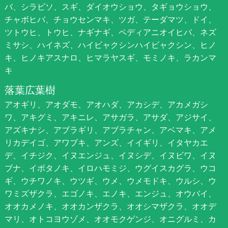
バ、シラビソ、スギ、ダイオウショウ、タギョウショウ、
チャボヒバ、チョウセンマキ、ツガ、テーダマツ、ドイ、
ツトウヒ、トウヒ、ナギナギ、ペディアニオイヒバ、ネズ
ミサシ、ハイネズ、ハイビャクシンハイビャクシン、ヒノ
キ、ヒノキアスナロ、ヒマラヤスギ、モミノキ、ラカンマ
キ
落葉広葉樹
アオギリ、アオダモ、アオハダ、アカシデ、アカメガシ
ワ、アキグミ、アキニレ、アサガラ、アサダ、アジサイ、
アズキナシ、アブラギリ、アブラチャン、アベマキ、アメ
リカデイゴ、アワブキ、アンズ、イイギリ、イタヤカエ
デ、イチジク、イヌエンジュ、イヌシデ、イヌビワ、イヌ
ブナ、イボタノキ、イロハモミジ、ウグイスカグラ、ウコ
ギ、ウチワノキ、ウツギ、ウメ、ウメモドキ、ウルシ、ウ
ワミズザクラ、エゴノキ、エノキ、エンジュ、オウバイ、
オオカメノキ、オオカンザクラ、オオシマザクラ、オオデ
マリ、オトコヨウゾメ、オオモクゲンジ、オニグルミ、カ