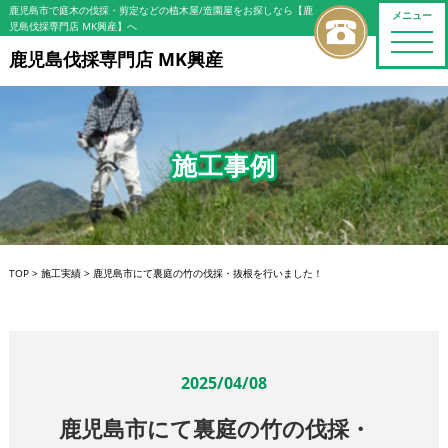
鹿児島市で庭木の伐採・剪定などの植木屋/造園屋をお探しなら【鹿
メニュー
児島伐採専門店 MK興産】へ
toggle
naviga
鹿児島伐採専門店 MK興産
施工事例
TOP
>
施工実績
>
鹿児島市にて裏庭の竹の伐採・抜根を行いました！
2025/04/08
鹿児島市にて裏庭の竹の伐採・