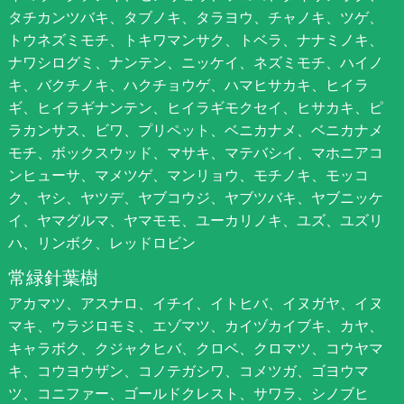
タチカンツバキ、タブノキ、タラヨウ、チャノキ、ツゲ、
トウネズミモチ、トキワマンサク、トベラ、ナナミノキ、
ナワシログミ、ナンテン、ニッケイ、ネズミモチ、ハイノ
キ、バクチノキ、ハクチョウゲ、ハマヒサカキ、ヒイラ
ギ、ヒイラギナンテン、ヒイラギモクセイ、ヒサカキ、ピ
ラカンサス、ビワ、プリペット、ベニカナメ、ベニカナメ
モチ、ボックスウッド、マサキ、マテバシイ、マホニアコ
ンヒューサ、マメツゲ、マンリョウ、モチノキ、モッコ
ク、ヤシ、ヤツデ、ヤブコウジ、ヤブツバキ、ヤブニッケ
イ、ヤマグルマ、ヤマモモ、ユーカリノキ、ユズ、ユズリ
ハ、リンボク、レッドロビン
常緑針葉樹
アカマツ、アスナロ、イチイ、イトヒバ、イヌガヤ、イヌ
マキ、ウラジロモミ、エゾマツ、カイヅカイブキ、カヤ、
キャラボク、クジャクヒバ、クロベ、クロマツ、コウヤマ
キ、コウヨウザン、コノテガシワ、コメツガ、ゴヨウマ
ツ、コニファー、ゴールドクレスト、サワラ、シノブヒ