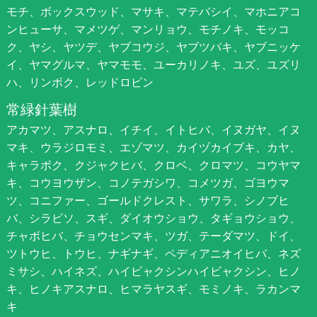
モチ、ボックスウッド、マサキ、マテバシイ、マホニアコ
ンヒューサ、マメツゲ、マンリョウ、モチノキ、モッコ
ク、ヤシ、ヤツデ、ヤブコウジ、ヤブツバキ、ヤブニッケ
イ、ヤマグルマ、ヤマモモ、ユーカリノキ、ユズ、ユズリ
ハ、リンボク、レッドロビン
常緑針葉樹
アカマツ、アスナロ、イチイ、イトヒバ、イヌガヤ、イヌ
マキ、ウラジロモミ、エゾマツ、カイヅカイブキ、カヤ、
キャラボク、クジャクヒバ、クロベ、クロマツ、コウヤマ
キ、コウヨウザン、コノテガシワ、コメツガ、ゴヨウマ
ツ、コニファー、ゴールドクレスト、サワラ、シノブヒ
バ、シラビソ、スギ、ダイオウショウ、タギョウショウ、
チャボヒバ、チョウセンマキ、ツガ、テーダマツ、ドイ、
ツトウヒ、トウヒ、ナギナギ、ペディアニオイヒバ、ネズ
ミサシ、ハイネズ、ハイビャクシンハイビャクシン、ヒノ
キ、ヒノキアスナロ、ヒマラヤスギ、モミノキ、ラカンマ
キ