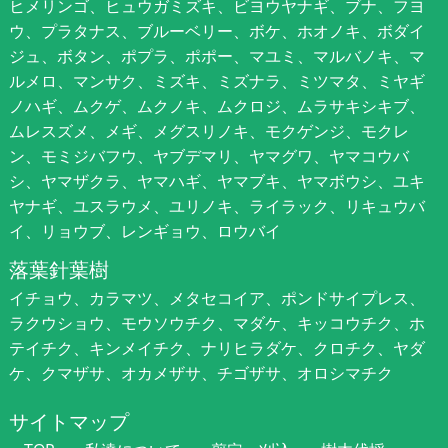
ヒメリンゴ、ヒュウガミズキ、ビヨウヤナギ、ブナ、フヨ
ウ、プラタナス、ブルーベリー、ボケ、ホオノキ、ボダイ
ジュ、ボタン、ポプラ、ポポー、マユミ、マルバノキ、マ
ルメロ、マンサク、ミズキ、ミズナラ、ミツマタ、ミヤギ
ノハギ、ムクゲ、ムクノキ、ムクロジ、ムラサキシキブ、
ムレスズメ、メギ、メグスリノキ、モクゲンジ、モクレ
ン、モミジバフウ、ヤブデマリ、ヤマグワ、ヤマコウバ
シ、ヤマザクラ、ヤマハギ、ヤマブキ、ヤマボウシ、ユキ
ヤナギ、ユスラウメ、ユリノキ、ライラック、リキュウバ
イ、リョウブ、レンギョウ、ロウバイ
落葉針葉樹
イチョウ、カラマツ、メタセコイア、ポンドサイプレス、
ラクウショウ、モウソウチク、マダケ、キッコウチク、ホ
テイチク、キンメイチク、ナリヒラダケ、クロチク、ヤダ
ケ、クマザサ、オカメザサ、チゴザサ、オロシマチク
サイトマップ