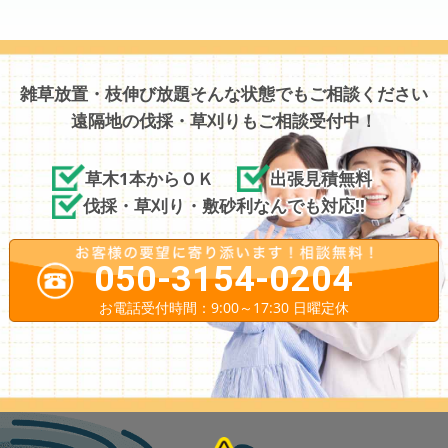
雑草放置・枝伸び放題そんな状態でもご相談ください
遠隔地の伐採・草刈りもご相談受付中！
草木1本からＯＫ
出張見積無料
伐採・草刈り・敷砂利なんでも対応!!
050-3154-0204
お電話受付時間：9:00～17:30 日曜定休