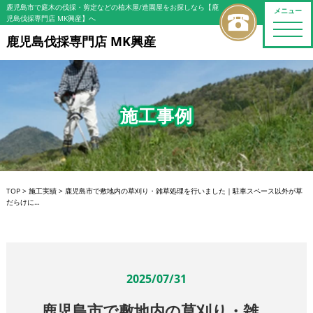
鹿児島市で庭木の伐採・剪定などの植木屋/造園屋をお探しなら【鹿
メニュー
児島伐採専門店 MK興産】へ
toggle
naviga
鹿児島伐採専門店 MK興産
施工事例
TOP
>
施工実績
>
鹿児島市で敷地内の草刈り・雑草処理を行いました｜駐車スペース以外が草
だらけに…
2025/07/31
鹿児島市で敷地内の草刈り・雑