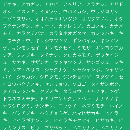
アオキ、アカガシ、アセビ、アベリア、アラカシ、アリド
オシ、イスノキ、イヌツゲ、ウバメガシ、ウラジロガシ、
エゾユズリハ、オオムラサキツツジ、オガタマノキ、オタ
フクナンテン、オリーブ、カクレミノ、カゴノキ、カナメ
モチ、カラタチバナ、カラタネオガタマ、カンツバキ、キ
ョウチクトウ、キリシマツツジ、ギンバイカ、キンメツ
ゲ、キンモクセイ、ギンモクセイ、ミモザ、ギンヨウアカ
シア、クスノキ、クチナシ、クロガネモチ、ゲッケイジ
ュ、サカキ、サザンカ、サツキツツジ、サンゴジュ、シキ
ミ、シマトネリコ、シャクナゲ、シャシャンポ、シャリン
バイ、シラカシ、シロダモ、ジンチョウゲ、スダジイ、セ
イヨウバクチノキ、センリョウ、ソヨゴ、タイサンボク、
タチカンツバキ、タブノキ、タラヨウ、チャノキ、ツゲ、
トウネズミモチ、トキワマンサク、トベラ、ナナミノキ、
ナワシログミ、ナンテン、ニッケイ、ネズミモチ、ハイノ
キ、バクチノキ、ハクチョウゲ、ハマヒサカキ、ヒイラ
ギ、ヒイラギナンテン、ヒイラギモクセイ、ヒサカキ、ピ
ラカンサス、ビワ、プリペット、ベニカナメ、ベニカナメ