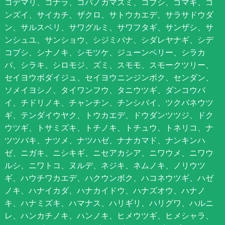
コデマリ、コナラ、コバノガマズミ、コブシ、ゴマギ、ゴ
ンズイ、サイカチ、ザクロ、サトウカエデ、サラサドウダ
ン、サルスベリ、サワグルミ、サワフタギ、サンザシ、サ
ンシュユ、サンショウ、シジミバナ、シダレヤナギ、シデ
コブシ、シナノキ、シモツケ、ジューンベリー、シラカ
バ、シラキ、シロモジ、ズミ、スモモ、スモークツリー、
セイヨウボダイジュ、セイヨウニンジンボク、センダン、
ソメイヨシノ、タイワンフウ、タニウツギ、ダンコウバ
イ、チドリノキ、チャンチン、チンシバイ、ツクバネウツ
ギ、テンダイウヤク、トウカエデ、ドウダンツツジ、ドク
ウツギ、トサミズキ、トチノキ、トチュウ、トネリコ、ナ
ツツバキ、ナツメ、ナツハゼ、ナナカマド、ナンキンハ
ゼ、ニガキ、ニシキギ、ニセアカシア、ニワウメ、ニワウ
ルシ、ニワトコ、ヌルデ、ネジキ、ネムノキ、ノリウツ
ギ、ハウチワカエデ、ハクウンボク、ハコネウツギ、ハゼ
ノキ、ハナイカダ、ハナカイドウ、ハナズオウ、ハナノ
キ、ハナミズキ、ハマナス、ハリギリ、ハリグワ、ハルニ
レ、ハンカチノキ、ハンノキ、ヒメウツギ、ヒメシャラ、