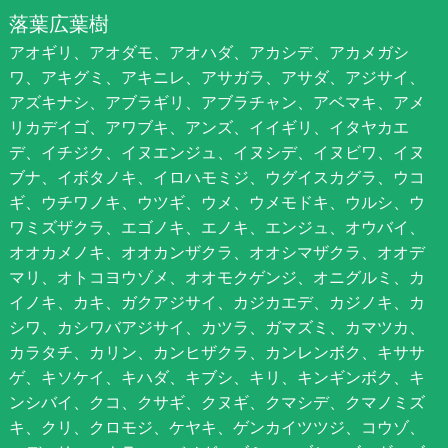
落葉広葉樹
アオギリ、アオダモ、アオハダ、アカシデ、アカメガシ
ワ、アキグミ、アキニレ、アサガラ、アサダ、アジサイ、
アズキナシ、アブラギリ、アブラチャン、アベマキ、アメ
リカデイゴ、アワブキ、アンズ、イイギリ、イタヤカエ
デ、イチジク、イヌエンジュ、イヌシデ、イヌビワ、イヌ
ブナ、イボタノキ、イロハモミジ、ウグイスカグラ、ウコ
ギ、ウチワノキ、ウツギ、ウメ、ウメモドキ、ウルシ、ウ
ワミズザクラ、エゴノキ、エノキ、エンジュ、オウバイ、
オオカメノキ、オオカンザクラ、オオシマザクラ、オオデ
マリ、オトコヨウゾメ、オオモクゲンジ、オニグルミ、カ
イノキ、カキ、ガクアジサイ、カジカエデ、カジノキ、カ
シワ、カシワバアジサイ、カツラ、ガマズミ、カマツカ、
カラタチ、カリン、カンヒザクラ、カンレンボク、キササ
ゲ、キソケイ、キハダ、キブシ、キリ、キンギンボク、キ
ンシバイ、クコ、クサギ、クヌギ、クマシデ、クマノミズ
キ、クリ、クロモジ、ケヤキ、ゲンカイツツジ、コウゾ、