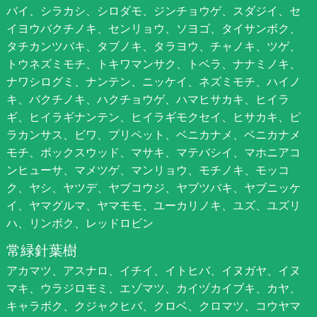
バイ、シラカシ、シロダモ、ジンチョウゲ、スダジイ、セ
イヨウバクチノキ、センリョウ、ソヨゴ、タイサンボク、
タチカンツバキ、タブノキ、タラヨウ、チャノキ、ツゲ、
トウネズミモチ、トキワマンサク、トベラ、ナナミノキ、
ナワシログミ、ナンテン、ニッケイ、ネズミモチ、ハイノ
キ、バクチノキ、ハクチョウゲ、ハマヒサカキ、ヒイラ
ギ、ヒイラギナンテン、ヒイラギモクセイ、ヒサカキ、ピ
ラカンサス、ビワ、プリペット、ベニカナメ、ベニカナメ
モチ、ボックスウッド、マサキ、マテバシイ、マホニアコ
ンヒューサ、マメツゲ、マンリョウ、モチノキ、モッコ
ク、ヤシ、ヤツデ、ヤブコウジ、ヤブツバキ、ヤブニッケ
イ、ヤマグルマ、ヤマモモ、ユーカリノキ、ユズ、ユズリ
ハ、リンボク、レッドロビン
常緑針葉樹
アカマツ、アスナロ、イチイ、イトヒバ、イヌガヤ、イヌ
マキ、ウラジロモミ、エゾマツ、カイヅカイブキ、カヤ、
キャラボク、クジャクヒバ、クロベ、クロマツ、コウヤマ