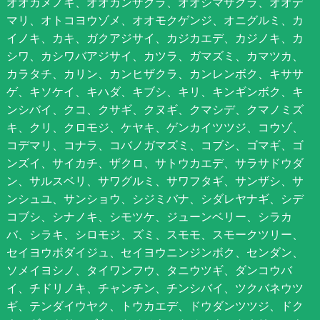
オオカメノキ、オオカンザクラ、オオシマザクラ、オオデ
マリ、オトコヨウゾメ、オオモクゲンジ、オニグルミ、カ
イノキ、カキ、ガクアジサイ、カジカエデ、カジノキ、カ
シワ、カシワバアジサイ、カツラ、ガマズミ、カマツカ、
カラタチ、カリン、カンヒザクラ、カンレンボク、キササ
ゲ、キソケイ、キハダ、キブシ、キリ、キンギンボク、キ
ンシバイ、クコ、クサギ、クヌギ、クマシデ、クマノミズ
キ、クリ、クロモジ、ケヤキ、ゲンカイツツジ、コウゾ、
コデマリ、コナラ、コバノガマズミ、コブシ、ゴマギ、ゴ
ンズイ、サイカチ、ザクロ、サトウカエデ、サラサドウダ
ン、サルスベリ、サワグルミ、サワフタギ、サンザシ、サ
ンシュユ、サンショウ、シジミバナ、シダレヤナギ、シデ
コブシ、シナノキ、シモツケ、ジューンベリー、シラカ
バ、シラキ、シロモジ、ズミ、スモモ、スモークツリー、
セイヨウボダイジュ、セイヨウニンジンボク、センダン、
ソメイヨシノ、タイワンフウ、タニウツギ、ダンコウバ
イ、チドリノキ、チャンチン、チンシバイ、ツクバネウツ
ギ、テンダイウヤク、トウカエデ、ドウダンツツジ、ドク