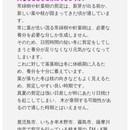
常緑樹や針葉樹の剪定は、新芽が出る前か、
新しい葉や枝が固まってきた頃が適していま
す。
常に葉が生い茂る常緑樹や針葉樹は、必要な
養分を必要な分しか生成しません。
そのため、日照時間の短い冬に剪定をしてし
まうと養分が足りなくなり元気がなくなって
しまいます。
これに対して落葉樹は冬に休眠期に入るた
め、養分を十分に蓄えています。
葉が落ちた冬は枝の向きなどもよく見えるた
め、剪定しやすい良い時期です。
真夏の剪定は強い日差しが幹にあたり日焼け
を起こしてしまい、 木が衰弱する可能性があ
るので適した時期とはいえません。
鹿児島市、いちき串木野市、霧島市、薩摩川
内市で剪定を行っている植木屋の【M・K興