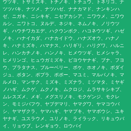
ウツギ、トサミズキ、トチノキ、トチュウ、トネリコ、ナ
ツツバキ、ナツメ、ナツハゼ、ナナカマド、ナンキンハ
ゼ、ニガキ、ニシキギ、ニセアカシア、ニワウメ、ニワウ
ルシ、ニワトコ、ヌルデ、ネジキ、ネムノキ、ノリウツ
ギ、ハウチワカエデ、ハクウンボク、ハコネウツギ、ハゼ
ノキ、ハナイカダ、ハナカイドウ、ハナズオウ、ハナノ
キ、ハナミズキ、ハマナス、ハリギリ、ハリグワ、ハルニ
レ、ハンカチノキ、ハンノキ、ヒメウツギ、ヒメシャラ、
ヒメリンゴ、ヒュウガミズキ、ビヨウヤナギ、ブナ、フヨ
ウ、プラタナス、ブルーベリー、ボケ、ホオノキ、ボダイ
ジュ、ボタン、ポプラ、ポポー、マユミ、マルバノキ、マ
ルメロ、マンサク、ミズキ、ミズナラ、ミツマタ、ミヤギ
ノハギ、ムクゲ、ムクノキ、ムクロジ、ムラサキシキブ、
ムレスズメ、メギ、メグスリノキ、モクゲンジ、モクレ
ン、モミジバフウ、ヤブデマリ、ヤマグワ、ヤマコウバ
シ、ヤマザクラ、ヤマハギ、ヤマブキ、ヤマボウシ、ユキ
ヤナギ、ユスラウメ、ユリノキ、ライラック、リキュウバ
イ、リョウブ、レンギョウ、ロウバイ