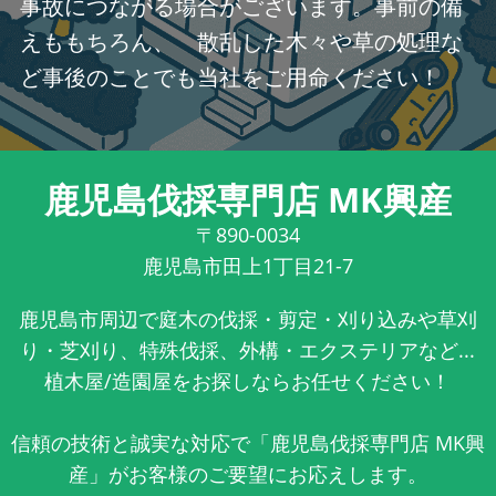
事故につながる場合がございます。事前の備
えももちろん、 散乱した木々や草の処理な
ど事後のことでも当社をご用命ください！
鹿児島伐採専門店 MK興産
〒890-0034
鹿児島市田上1丁目21-7
鹿児島市周辺で庭木の伐採・剪定・刈り込みや草刈
り・芝刈り、特殊伐採、外構・エクステリアなど...
植木屋/造園屋をお探しならお任せください！
信頼の技術と誠実な対応で「鹿児島伐採専門店 MK興
産」がお客様のご要望にお応えします。