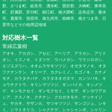
郡、さつま町、姶良市、湧水町、曽於郡、大崎町、東串良
町、肝属郡、肝付町、錦江町、南大隈町、志布志市、垂水
市、鹿屋市、指宿市、南九州市、枕崎市、南さつま市、日
置市などその他周辺地域
対応樹木一覧
常緑広葉樹
アオキ、アカガシ、アセビ、アベリア、アラカシ、アリド
オシ、イスノキ、イヌツゲ、ウバメガシ、ウラジロガシ、
エゾユズリハ、オオムラサキツツジ、オガタマノキ、オタ
フクナンテン、オリーブ、カクレミノ、カゴノキ、カナメ
モチ、カラタチバナ、カラタネオガタマ、カンツバキ、キ
ョウチクトウ、キリシマツツジ、ギンバイカ、キンメツ
ゲ、キンモクセイ、ギンモクセイ、ミモザ、ギンヨウアカ
シア、クスノキ、クチナシ、クロガネモチ、ゲッケイジ
ュ、サカキ、サザンカ、サツキツツジ、サンゴジュ、シキ
ミ、シマトネリコ、シャクナゲ、シャシャンポ、シャリン