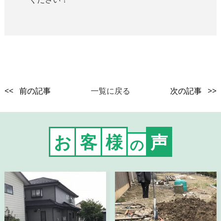
<< 前の記事
一覧に戻る
次の記事 >>
お
客
様
声
の