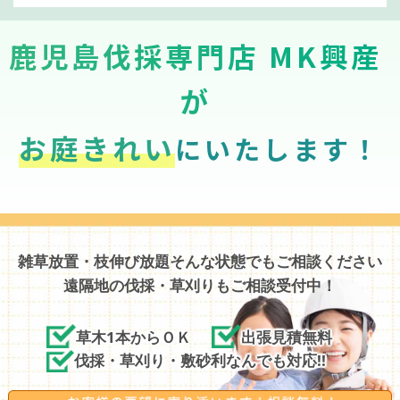
鹿児島伐採専門店 MK興産
が
お庭きれい
にいたします！
雑草放置・枝伸び放題そんな状態でもご相談ください
遠隔地の伐採・草刈りもご相談受付中！
草木1本からＯＫ
出張見積無料
伐採・草刈り・敷砂利なんでも対応!!