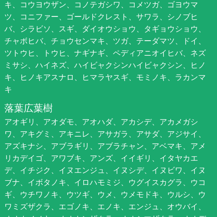
キ、コウヨウザン、コノテガシワ、コメツガ、ゴヨウマ
ツ、コニファー、ゴールドクレスト、サワラ、シノブヒ
バ、シラビソ、スギ、ダイオウショウ、タギョウショウ、
チャボヒバ、チョウセンマキ、ツガ、テーダマツ、ドイ、
ツトウヒ、トウヒ、ナギナギ、ペディアニオイヒバ、ネズ
ミサシ、ハイネズ、ハイビャクシンハイビャクシン、ヒノ
キ、ヒノキアスナロ、ヒマラヤスギ、モミノキ、ラカンマ
キ
落葉広葉樹
アオギリ、アオダモ、アオハダ、アカシデ、アカメガシ
ワ、アキグミ、アキニレ、アサガラ、アサダ、アジサイ、
アズキナシ、アブラギリ、アブラチャン、アベマキ、アメ
リカデイゴ、アワブキ、アンズ、イイギリ、イタヤカエ
デ、イチジク、イヌエンジュ、イヌシデ、イヌビワ、イヌ
ブナ、イボタノキ、イロハモミジ、ウグイスカグラ、ウコ
ギ、ウチワノキ、ウツギ、ウメ、ウメモドキ、ウルシ、ウ
ワミズザクラ、エゴノキ、エノキ、エンジュ、オウバイ、