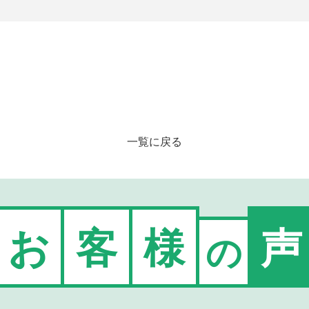
一覧に戻る
お
客
様
声
の