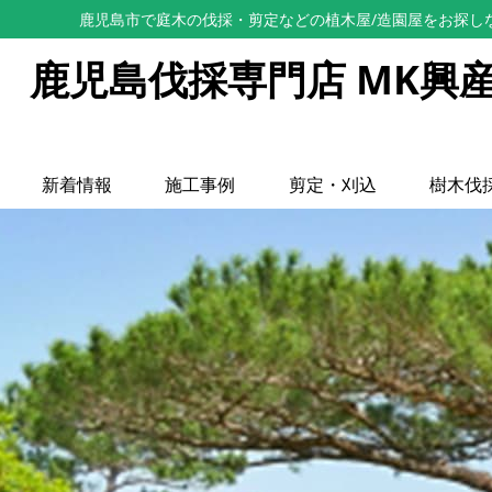
鹿児島市で庭木の伐採・剪定などの植木屋/造園屋をお探し
鹿児島伐採専門店 MK興
新着情報
施工事例
剪定・刈込
樹木伐