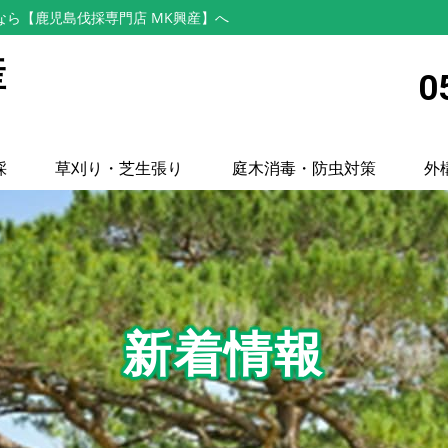
なら【鹿児島伐採専門店 MK興産】へ
産
0
採
草刈り・芝生張り
庭木消毒・防虫対策
外
新着情報