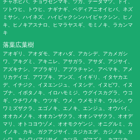
チャボヒバ、チョウセンマキ、ツガ、テーダマツ、ドイ、
ツトウヒ、トウヒ、ナギナギ、ペディアニオイヒバ、ネズ
ミサシ、ハイネズ、ハイビャクシンハイビャクシン、ヒノ
キ、ヒノキアスナロ、ヒマラヤスギ、モミノキ、ラカンマ
キ
落葉広葉樹
アオギリ、アオダモ、アオハダ、アカシデ、アカメガシ
ワ、アキグミ、アキニレ、アサガラ、アサダ、アジサイ、
アズキナシ、アブラギリ、アブラチャン、アベマキ、アメ
リカデイゴ、アワブキ、アンズ、イイギリ、イタヤカエ
デ、イチジク、イヌエンジュ、イヌシデ、イヌビワ、イヌ
ブナ、イボタノキ、イロハモミジ、ウグイスカグラ、ウコ
ギ、ウチワノキ、ウツギ、ウメ、ウメモドキ、ウルシ、ウ
ワミズザクラ、エゴノキ、エノキ、エンジュ、オウバイ、
オオカメノキ、オオカンザクラ、オオシマザクラ、オオデ
マリ、オトコヨウゾメ、オオモクゲンジ、オニグルミ、カ
イノキ、カキ、ガクアジサイ、カジカエデ、カジノキ、カ
シワ、カシワバアジサイ、カツラ、ガマズミ、カマツカ、