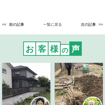
<< 前の記事
一覧に戻る
次の記事 >>
お
客
様
声
の