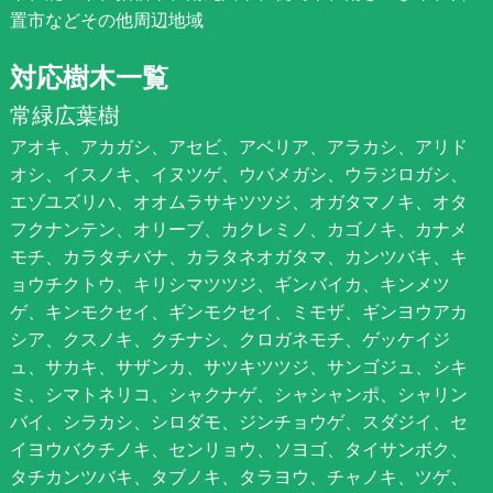
置市などその他周辺地域
対応樹木一覧
常緑広葉樹
アオキ、アカガシ、アセビ、アベリア、アラカシ、アリド
オシ、イスノキ、イヌツゲ、ウバメガシ、ウラジロガシ、
エゾユズリハ、オオムラサキツツジ、オガタマノキ、オタ
フクナンテン、オリーブ、カクレミノ、カゴノキ、カナメ
モチ、カラタチバナ、カラタネオガタマ、カンツバキ、キ
ョウチクトウ、キリシマツツジ、ギンバイカ、キンメツ
ゲ、キンモクセイ、ギンモクセイ、ミモザ、ギンヨウアカ
シア、クスノキ、クチナシ、クロガネモチ、ゲッケイジ
ュ、サカキ、サザンカ、サツキツツジ、サンゴジュ、シキ
ミ、シマトネリコ、シャクナゲ、シャシャンポ、シャリン
バイ、シラカシ、シロダモ、ジンチョウゲ、スダジイ、セ
イヨウバクチノキ、センリョウ、ソヨゴ、タイサンボク、
タチカンツバキ、タブノキ、タラヨウ、チャノキ、ツゲ、