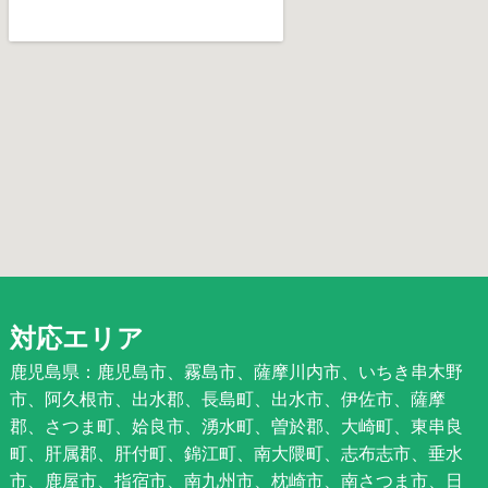
対応エリア
鹿児島県：鹿児島市、霧島市、薩摩川内市、いちき串木野
市、阿久根市、出水郡、長島町、出水市、伊佐市、薩摩
郡、さつま町、姶良市、湧水町、曽於郡、大崎町、東串良
町、肝属郡、肝付町、錦江町、南大隈町、志布志市、垂水
市、鹿屋市、指宿市、南九州市、枕崎市、南さつま市、日