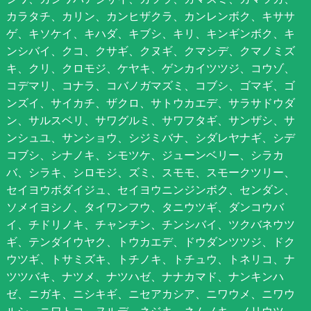
カラタチ、カリン、カンヒザクラ、カンレンボク、キササ
ゲ、キソケイ、キハダ、キブシ、キリ、キンギンボク、キ
ンシバイ、クコ、クサギ、クヌギ、クマシデ、クマノミズ
キ、クリ、クロモジ、ケヤキ、ゲンカイツツジ、コウゾ、
コデマリ、コナラ、コバノガマズミ、コブシ、ゴマギ、ゴ
ンズイ、サイカチ、ザクロ、サトウカエデ、サラサドウダ
ン、サルスベリ、サワグルミ、サワフタギ、サンザシ、サ
ンシュユ、サンショウ、シジミバナ、シダレヤナギ、シデ
コブシ、シナノキ、シモツケ、ジューンベリー、シラカ
バ、シラキ、シロモジ、ズミ、スモモ、スモークツリー、
セイヨウボダイジュ、セイヨウニンジンボク、センダン、
ソメイヨシノ、タイワンフウ、タニウツギ、ダンコウバ
イ、チドリノキ、チャンチン、チンシバイ、ツクバネウツ
ギ、テンダイウヤク、トウカエデ、ドウダンツツジ、ドク
ウツギ、トサミズキ、トチノキ、トチュウ、トネリコ、ナ
ツツバキ、ナツメ、ナツハゼ、ナナカマド、ナンキンハ
ゼ、ニガキ、ニシキギ、ニセアカシア、ニワウメ、ニワウ
ルシ、ニワトコ、ヌルデ、ネジキ、ネムノキ、ノリウツ