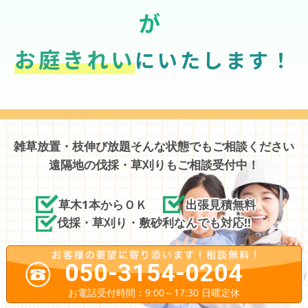
が
お庭きれい
にいたします！
雑草放置・枝伸び放題そんな状態でもご相談ください
遠隔地の伐採・草刈りもご相談受付中！
草木1本からＯＫ
出張見積無料
伐採・草刈り・敷砂利なんでも対応!!
050-3154-0204
お電話受付時間：9:00～17:30 日曜定休