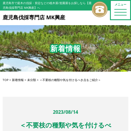
鹿児島市で庭木の伐採・剪定などの植木屋/造園屋をお探しなら【鹿
メニュー
児島伐採専門店 MK興産】へ
toggle
naviga
鹿児島伐採専門店 MK興産
新着情報
TOP
>
新着情報
>
未分類
>
＜不要枝の種類や気を付けるべき点をご紹介＞
2023/08/14
＜不要枝の種類や気を付けるべ