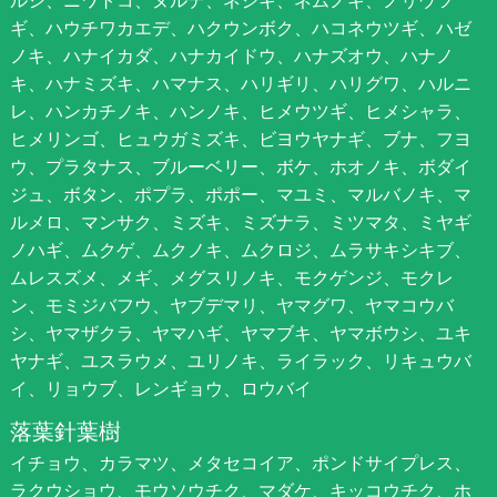
ギ、ハウチワカエデ、ハクウンボク、ハコネウツギ、ハゼ
ノキ、ハナイカダ、ハナカイドウ、ハナズオウ、ハナノ
キ、ハナミズキ、ハマナス、ハリギリ、ハリグワ、ハルニ
レ、ハンカチノキ、ハンノキ、ヒメウツギ、ヒメシャラ、
ヒメリンゴ、ヒュウガミズキ、ビヨウヤナギ、ブナ、フヨ
ウ、プラタナス、ブルーベリー、ボケ、ホオノキ、ボダイ
ジュ、ボタン、ポプラ、ポポー、マユミ、マルバノキ、マ
ルメロ、マンサク、ミズキ、ミズナラ、ミツマタ、ミヤギ
ノハギ、ムクゲ、ムクノキ、ムクロジ、ムラサキシキブ、
ムレスズメ、メギ、メグスリノキ、モクゲンジ、モクレ
ン、モミジバフウ、ヤブデマリ、ヤマグワ、ヤマコウバ
シ、ヤマザクラ、ヤマハギ、ヤマブキ、ヤマボウシ、ユキ
ヤナギ、ユスラウメ、ユリノキ、ライラック、リキュウバ
イ、リョウブ、レンギョウ、ロウバイ
落葉針葉樹
イチョウ、カラマツ、メタセコイア、ポンドサイプレス、
ラクウショウ、モウソウチク、マダケ、キッコウチク、ホ