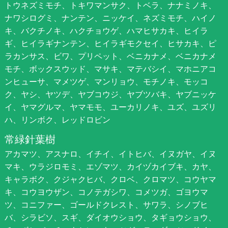
トウネズミモチ、トキワマンサク、トベラ、ナナミノキ、
ナワシログミ、ナンテン、ニッケイ、ネズミモチ、ハイノ
キ、バクチノキ、ハクチョウゲ、ハマヒサカキ、ヒイラ
ギ、ヒイラギナンテン、ヒイラギモクセイ、ヒサカキ、ピ
ラカンサス、ビワ、プリペット、ベニカナメ、ベニカナメ
モチ、ボックスウッド、マサキ、マテバシイ、マホニアコ
ンヒューサ、マメツゲ、マンリョウ、モチノキ、モッコ
ク、ヤシ、ヤツデ、ヤブコウジ、ヤブツバキ、ヤブニッケ
イ、ヤマグルマ、ヤマモモ、ユーカリノキ、ユズ、ユズリ
ハ、リンボク、レッドロビン
常緑針葉樹
アカマツ、アスナロ、イチイ、イトヒバ、イヌガヤ、イヌ
マキ、ウラジロモミ、エゾマツ、カイヅカイブキ、カヤ、
キャラボク、クジャクヒバ、クロベ、クロマツ、コウヤマ
キ、コウヨウザン、コノテガシワ、コメツガ、ゴヨウマ
ツ、コニファー、ゴールドクレスト、サワラ、シノブヒ
バ、シラビソ、スギ、ダイオウショウ、タギョウショウ、