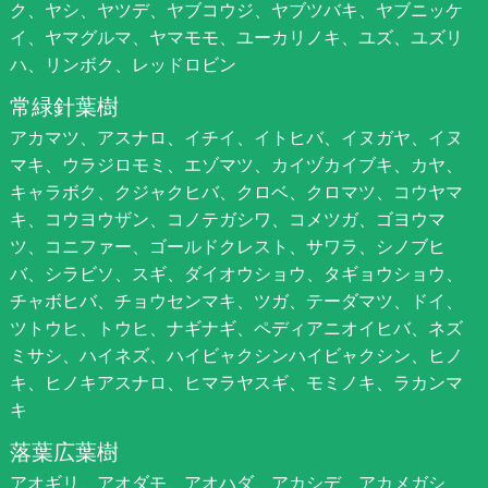
ク、ヤシ、ヤツデ、ヤブコウジ、ヤブツバキ、ヤブニッケ
イ、ヤマグルマ、ヤマモモ、ユーカリノキ、ユズ、ユズリ
ハ、リンボク、レッドロビン
常緑針葉樹
アカマツ、アスナロ、イチイ、イトヒバ、イヌガヤ、イヌ
マキ、ウラジロモミ、エゾマツ、カイヅカイブキ、カヤ、
キャラボク、クジャクヒバ、クロベ、クロマツ、コウヤマ
キ、コウヨウザン、コノテガシワ、コメツガ、ゴヨウマ
ツ、コニファー、ゴールドクレスト、サワラ、シノブヒ
バ、シラビソ、スギ、ダイオウショウ、タギョウショウ、
チャボヒバ、チョウセンマキ、ツガ、テーダマツ、ドイ、
ツトウヒ、トウヒ、ナギナギ、ペディアニオイヒバ、ネズ
ミサシ、ハイネズ、ハイビャクシンハイビャクシン、ヒノ
キ、ヒノキアスナロ、ヒマラヤスギ、モミノキ、ラカンマ
キ
落葉広葉樹
アオギリ、アオダモ、アオハダ、アカシデ、アカメガシ