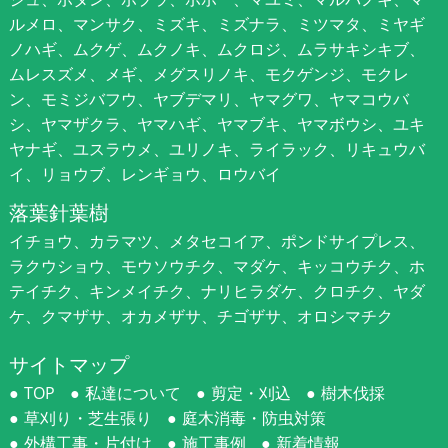
ルメロ、マンサク、ミズキ、ミズナラ、ミツマタ、ミヤギ
ノハギ、ムクゲ、ムクノキ、ムクロジ、ムラサキシキブ、
ムレスズメ、メギ、メグスリノキ、モクゲンジ、モクレ
ン、モミジバフウ、ヤブデマリ、ヤマグワ、ヤマコウバ
シ、ヤマザクラ、ヤマハギ、ヤマブキ、ヤマボウシ、ユキ
ヤナギ、ユスラウメ、ユリノキ、ライラック、リキュウバ
イ、リョウブ、レンギョウ、ロウバイ
落葉針葉樹
イチョウ、カラマツ、メタセコイア、ポンドサイプレス、
ラクウショウ、モウソウチク、マダケ、キッコウチク、ホ
テイチク、キンメイチク、ナリヒラダケ、クロチク、ヤダ
ケ、クマザサ、オカメザサ、チゴザサ、オロシマチク
サイトマップ
TOP
私達について
剪定・刈込
樹木伐採
草刈り・芝生張り
庭木消毒・防虫対策
外構工事・片付け
施工事例
新着情報