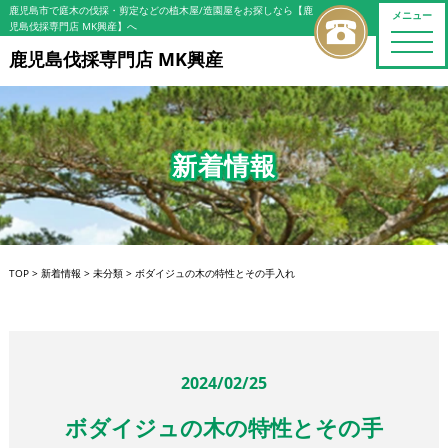
鹿児島市で庭木の伐採・剪定などの植木屋/造園屋をお探しなら【鹿
メニュー
児島伐採専門店 MK興産】へ
toggle
naviga
鹿児島伐採専門店 MK興産
新着情報
TOP
>
新着情報
>
未分類
>
ボダイジュの木の特性とその手入れ
2024/02/25
ボダイジュの木の特性とその手