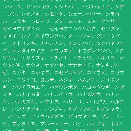
ンシュユ、サンショウ、シジミバナ、シダレヤナギ、シデ
コブシ、シナノキ、シモツケ、ジューンベリー、シラカ
バ、シラキ、シロモジ、ズミ、スモモ、スモークツリー、
セイヨウボダイジュ、セイヨウニンジンボク、センダン、
ソメイヨシノ、タイワンフウ、タニウツギ、ダンコウバ
イ、チドリノキ、チャンチン、チンシバイ、ツクバネウツ
ギ、テンダイウヤク、トウカエデ、ドウダンツツジ、ドク
ウツギ、トサミズキ、トチノキ、トチュウ、トネリコ、ナ
ツツバキ、ナツメ、ナツハゼ、ナナカマド、ナンキンハ
ゼ、ニガキ、ニシキギ、ニセアカシア、ニワウメ、ニワウ
ルシ、ニワトコ、ヌルデ、ネジキ、ネムノキ、ノリウツ
ギ、ハウチワカエデ、ハクウンボク、ハコネウツギ、ハゼ
ノキ、ハナイカダ、ハナカイドウ、ハナズオウ、ハナノ
キ、ハナミズキ、ハマナス、ハリギリ、ハリグワ、ハルニ
レ、ハンカチノキ、ハンノキ、ヒメウツギ、ヒメシャラ、
ヒメリンゴ、ヒュウガミズキ、ビヨウヤナギ、ブナ、フヨ
ウ、プラタナス、ブルーベリー、ボケ、ホオノキ、ボダイ
ジュ、ボタン、ポプラ、ポポー、マユミ、マルバノキ、マ