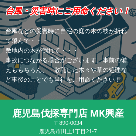
台風・災害時にご用命ください！
台風などの災害時に自宅の庭の木の枝が折れ
て飛んで・・・
敷地内の木が倒れて・・・
事故につながる場合がございます。事前の備
えももちろん、 散乱した木々や草の処理な
ど事後のことでも当社をご用命ください！
鹿児島伐採専門店 MK興産
〒890-0034
鹿児島市田上1丁目21-7