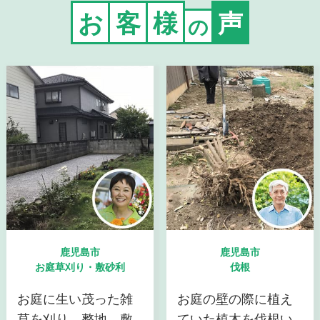
お
客
様
声
の
鹿児島市
鹿児島市
お庭草刈り・敷砂利
伐根
お庭に生い茂った雑
お庭の壁の際に植え
草を刈り、整地、敷
ていた植木を伐根い