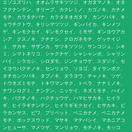
エゾユズリハ、オオムラサキツツジ、オガタマノキ、オタ
フクナンテン、オリーブ、カクレミノ、カゴノキ、カナメ
モチ、カラタチバナ、カラタネオガタマ、カンツバキ、キ
ョウチクトウ、キリシマツツジ、ギンバイカ、キンメツ
ゲ、キンモクセイ、ギンモクセイ、ミモザ、ギンヨウアカ
シア、クスノキ、クチナシ、クロガネモチ、ゲッケイジ
ュ、サカキ、サザンカ、サツキツツジ、サンゴジュ、シキ
ミ、シマトネリコ、シャクナゲ、シャシャンポ、シャリン
バイ、シラカシ、シロダモ、ジンチョウゲ、スダジイ、セ
イヨウバクチノキ、センリョウ、ソヨゴ、タイサンボク、
タチカンツバキ、タブノキ、タラヨウ、チャノキ、ツゲ、
トウネズミモチ、トキワマンサク、トベラ、ナナミノキ、
ナワシログミ、ナンテン、ニッケイ、ネズミモチ、ハイノ
キ、バクチノキ、ハクチョウゲ、ハマヒサカキ、ヒイラ
ギ、ヒイラギナンテン、ヒイラギモクセイ、ヒサカキ、ピ
ラカンサス、ビワ、プリペット、ベニカナメ、ベニカナメ
モチ、ボックスウッド、マサキ、マテバシイ、マホニアコ
ンヒューサ、マメツゲ、マンリョウ、モチノキ、モッコ