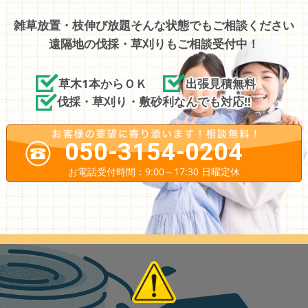
雑草放置・枝伸び放題そんな状態でもご相談ください
遠隔地の伐採・草刈りもご相談受付中！
草木1本からＯＫ
出張見積無料
伐採・草刈り・敷砂利なんでも対応!!
050-3154-0204
お電話受付時間：9:00～17:30 日曜定休