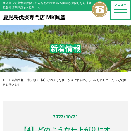
鹿児島市で庭木の伐採・剪定などの植木屋/造園屋をお探しなら【鹿
メニュー
児島伐採専門店 MK興産】へ
toggle
naviga
鹿児島伐採専門店 MK興産
新着情報
TOP
>
新着情報
>
未分類
>
【4】どのような仕上がりにするのかしっかり話し合ったうえで剪
定を行います
2022/10/21
【4】どのような仕上がりにす