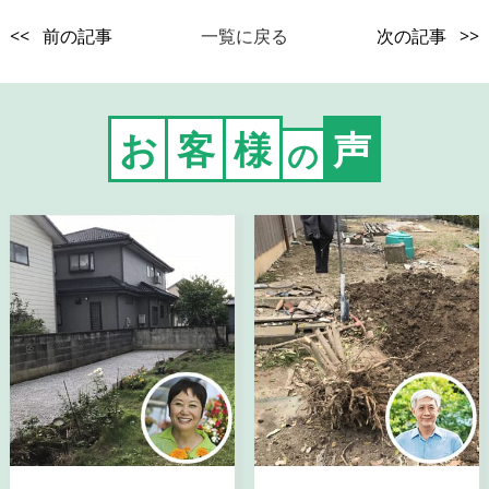
<< 前の記事
一覧に戻る
次の記事 >>
お
客
様
声
の