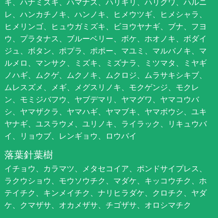
キ、ハナミズキ、ハマナス、ハリギリ、ハリグワ、ハルニ
レ、ハンカチノキ、ハンノキ、ヒメウツギ、ヒメシャラ、
ヒメリンゴ、ヒュウガミズキ、ビヨウヤナギ、ブナ、フヨ
ウ、プラタナス、ブルーベリー、ボケ、ホオノキ、ボダイ
ジュ、ボタン、ポプラ、ポポー、マユミ、マルバノキ、マ
ルメロ、マンサク、ミズキ、ミズナラ、ミツマタ、ミヤギ
ノハギ、ムクゲ、ムクノキ、ムクロジ、ムラサキシキブ、
ムレスズメ、メギ、メグスリノキ、モクゲンジ、モクレ
ン、モミジバフウ、ヤブデマリ、ヤマグワ、ヤマコウバ
シ、ヤマザクラ、ヤマハギ、ヤマブキ、ヤマボウシ、ユキ
ヤナギ、ユスラウメ、ユリノキ、ライラック、リキュウバ
イ、リョウブ、レンギョウ、ロウバイ
落葉針葉樹
イチョウ、カラマツ、メタセコイア、ポンドサイプレス、
ラクウショウ、モウソウチク、マダケ、キッコウチク、ホ
テイチク、キンメイチク、ナリヒラダケ、クロチク、ヤダ
ケ、クマザサ、オカメザサ、チゴザサ、オロシマチク