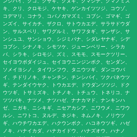
ンシバイ、クコ、クサギ、クヌギ、クマシデ、クマノミズ
キ、クリ、クロモジ、ケヤキ、ゲンカイツツジ、コウゾ、
コデマリ、コナラ、コバノガマズミ、コブシ、ゴマギ、ゴ
ンズイ、サイカチ、ザクロ、サトウカエデ、サラサドウダ
ン、サルスベリ、サワグルミ、サワフタギ、サンザシ、サ
ンシュユ、サンショウ、シジミバナ、シダレヤナギ、シデ
コブシ、シナノキ、シモツケ、ジューンベリー、シラカ
バ、シラキ、シロモジ、ズミ、スモモ、スモークツリー、
セイヨウボダイジュ、セイヨウニンジンボク、センダン、
ソメイヨシノ、タイワンフウ、タニウツギ、ダンコウバ
イ、チドリノキ、チャンチン、チンシバイ、ツクバネウツ
ギ、テンダイウヤク、トウカエデ、ドウダンツツジ、ドク
ウツギ、トサミズキ、トチノキ、トチュウ、トネリコ、ナ
ツツバキ、ナツメ、ナツハゼ、ナナカマド、ナンキンハ
ゼ、ニガキ、ニシキギ、ニセアカシア、ニワウメ、ニワウ
ルシ、ニワトコ、ヌルデ、ネジキ、ネムノキ、ノリウツ
ギ、ハウチワカエデ、ハクウンボク、ハコネウツギ、ハゼ
ノキ、ハナイカダ、ハナカイドウ、ハナズオウ、ハナノ