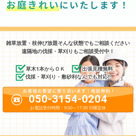
お庭きれい
にいたします！
雑草放置・枝伸び放題そんな状態でもご相談ください
遠隔地の伐採・草刈りもご相談受付中！
草木1本からＯＫ
出張見積無料
伐採・草刈り・敷砂利なんでも対応!!
050-3154-0204
お電話受付時間：9:00～17:30 日曜定休