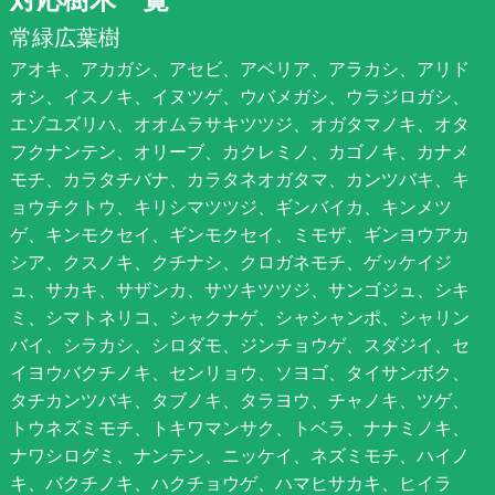
常緑広葉樹
アオキ、アカガシ、アセビ、アベリア、アラカシ、アリド
オシ、イスノキ、イヌツゲ、ウバメガシ、ウラジロガシ、
エゾユズリハ、オオムラサキツツジ、オガタマノキ、オタ
フクナンテン、オリーブ、カクレミノ、カゴノキ、カナメ
モチ、カラタチバナ、カラタネオガタマ、カンツバキ、キ
ョウチクトウ、キリシマツツジ、ギンバイカ、キンメツ
ゲ、キンモクセイ、ギンモクセイ、ミモザ、ギンヨウアカ
シア、クスノキ、クチナシ、クロガネモチ、ゲッケイジ
ュ、サカキ、サザンカ、サツキツツジ、サンゴジュ、シキ
ミ、シマトネリコ、シャクナゲ、シャシャンポ、シャリン
バイ、シラカシ、シロダモ、ジンチョウゲ、スダジイ、セ
イヨウバクチノキ、センリョウ、ソヨゴ、タイサンボク、
タチカンツバキ、タブノキ、タラヨウ、チャノキ、ツゲ、
トウネズミモチ、トキワマンサク、トベラ、ナナミノキ、
ナワシログミ、ナンテン、ニッケイ、ネズミモチ、ハイノ
キ、バクチノキ、ハクチョウゲ、ハマヒサカキ、ヒイラ