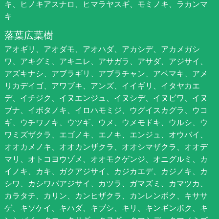
キ、ヒノキアスナロ、ヒマラヤスギ、モミノキ、ラカンマ
キ
落葉広葉樹
アオギリ、アオダモ、アオハダ、アカシデ、アカメガシ
ワ、アキグミ、アキニレ、アサガラ、アサダ、アジサイ、
アズキナシ、アブラギリ、アブラチャン、アベマキ、アメ
リカデイゴ、アワブキ、アンズ、イイギリ、イタヤカエ
デ、イチジク、イヌエンジュ、イヌシデ、イヌビワ、イヌ
ブナ、イボタノキ、イロハモミジ、ウグイスカグラ、ウコ
ギ、ウチワノキ、ウツギ、ウメ、ウメモドキ、ウルシ、ウ
ワミズザクラ、エゴノキ、エノキ、エンジュ、オウバイ、
オオカメノキ、オオカンザクラ、オオシマザクラ、オオデ
マリ、オトコヨウゾメ、オオモクゲンジ、オニグルミ、カ
イノキ、カキ、ガクアジサイ、カジカエデ、カジノキ、カ
シワ、カシワバアジサイ、カツラ、ガマズミ、カマツカ、
カラタチ、カリン、カンヒザクラ、カンレンボク、キササ
ゲ、キソケイ、キハダ、キブシ、キリ、キンギンボク、キ