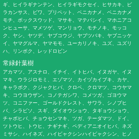
ギ、ヒイラギナンテン、ヒイラギモクセイ、ヒサカキ、ピ
ラカンサス、ビワ、プリペット、ベニカナメ、ベニカナメ
モチ、ボックスウッド、マサキ、マテバシイ、マホニアコ
ンヒューサ、マメツゲ、マンリョウ、モチノキ、モッコ
ク、ヤシ、ヤツデ、ヤブコウジ、ヤブツバキ、ヤブニッケ
イ、ヤマグルマ、ヤマモモ、ユーカリノキ、ユズ、ユズリ
ハ、リンボク、レッドロビン
常緑針葉樹
アカマツ、アスナロ、イチイ、イトヒバ、イヌガヤ、イヌ
マキ、ウラジロモミ、エゾマツ、カイヅカイブキ、カヤ、
キャラボク、クジャクヒバ、クロベ、クロマツ、コウヤマ
キ、コウヨウザン、コノテガシワ、コメツガ、ゴヨウマ
ツ、コニファー、ゴールドクレスト、サワラ、シノブヒ
バ、シラビソ、スギ、ダイオウショウ、タギョウショウ、
チャボヒバ、チョウセンマキ、ツガ、テーダマツ、ドイ、
ツトウヒ、トウヒ、ナギナギ、ペディアニオイヒバ、ネズ
ミサシ、ハイネズ、ハイビャクシンハイビャクシン、ヒノ